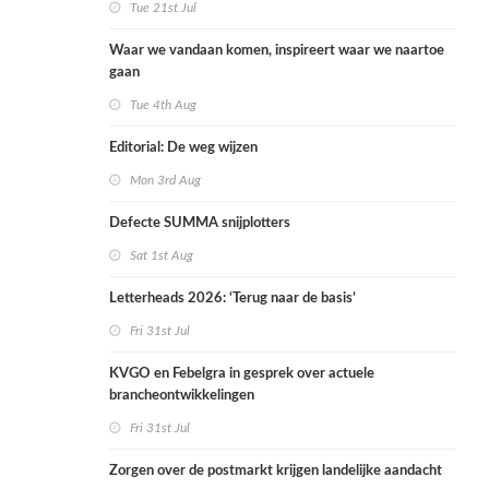
Tue 21st Jul
Waar we vandaan komen, inspireert waar we naartoe
gaan
Tue 4th Aug
Editorial: De weg wijzen
Mon 3rd Aug
Defecte SUMMA snijplotters
Sat 1st Aug
Letterheads 2026: ‘Terug naar de basis’
Fri 31st Jul
KVGO en Febelgra in gesprek over actuele
brancheontwikkelingen
Fri 31st Jul
Zorgen over de postmarkt krijgen landelijke aandacht