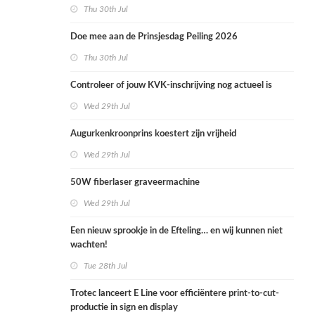
Thu 30th Jul
Doe mee aan de Prinsjesdag Peiling 2026
Thu 30th Jul
Controleer of jouw KVK-inschrijving nog actueel is
Wed 29th Jul
Augurkenkroonprins koestert zijn vrijheid
Wed 29th Jul
50W fiberlaser graveermachine
Wed 29th Jul
Een nieuw sprookje in de Efteling… en wij kunnen niet
wachten!
Tue 28th Jul
Trotec lanceert E Line voor efficiëntere print-to-cut-
productie in sign en display