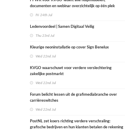
PPWR voor KVGO-leden: alle hulpmiddelen,
documenten en webinar overzichtelijk op één plek
Fri 24th Jul
Ledenvoordeel | Samen Digitaal Veilig
Thu 23rd Jul
Kleurige neoninstallatie op cover Sign Benelux
Wed 22nd Jul
KVGO waarschuwt voor verdere verslechtering
zakelijke postmarkt
Wed 22nd Jul
Forum belicht lessen uit de grafimediabranche over
carrièreswitches
Wed 22nd Jul
PostNL zet koers richting verdere verschraling:
grafische bedrijven en hun klanten betalen de rekening