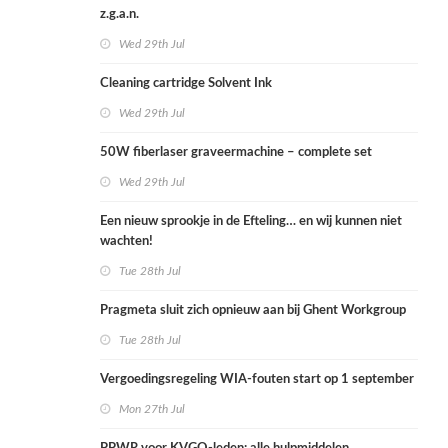
z.g.a.n.
Wed 29th Jul
Cleaning cartridge Solvent Ink
Wed 29th Jul
50W fiberlaser graveermachine – complete set
Wed 29th Jul
Een nieuw sprookje in de Efteling… en wij kunnen niet
wachten!
Tue 28th Jul
Pragmeta sluit zich opnieuw aan bij Ghent Workgroup
Tue 28th Jul
Vergoedingsregeling WIA-fouten start op 1 september
Mon 27th Jul