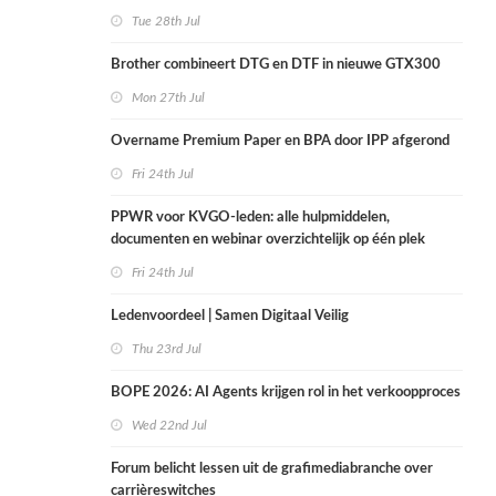
Tue 28th Jul
Brother combineert DTG en DTF in nieuwe GTX300
Mon 27th Jul
Overname Premium Paper en BPA door IPP afgerond
Fri 24th Jul
PPWR voor KVGO-leden: alle hulpmiddelen,
documenten en webinar overzichtelijk op één plek
Fri 24th Jul
Ledenvoordeel | Samen Digitaal Veilig
Thu 23rd Jul
BOPE 2026: AI Agents krijgen rol in het verkoopproces
Wed 22nd Jul
Forum belicht lessen uit de grafimediabranche over
carrièreswitches