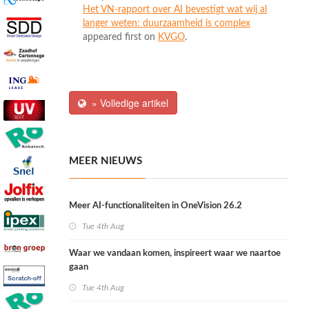
Het VN-rapport over AI bevestigt wat wij al
langer weten: duurzaamheid is complex
appeared first on
KVGO
.
» Volledige artikel
MEER NIEUWS
Meer AI-functionaliteiten in OneVision 26.2
Tue 4th Aug
Waar we vandaan komen, inspireert waar we naartoe
gaan
Tue 4th Aug