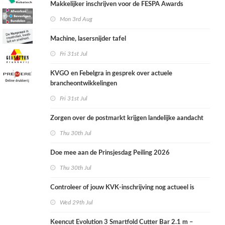
Makkelijker inschrijven voor de FESPA Awards
Mon 3rd Aug
Machine, lasersnijder tafel
Fri 31st Jul
KVGO en Febelgra in gesprek over actuele
brancheontwikkelingen
Fri 31st Jul
Zorgen over de postmarkt krijgen landelijke aandacht
Thu 30th Jul
Doe mee aan de Prinsjesdag Peiling 2026
Thu 30th Jul
Controleer of jouw KVK-inschrijving nog actueel is
Wed 29th Jul
Keencut Evolution 3 Smartfold Cutter Bar 2.1 m –