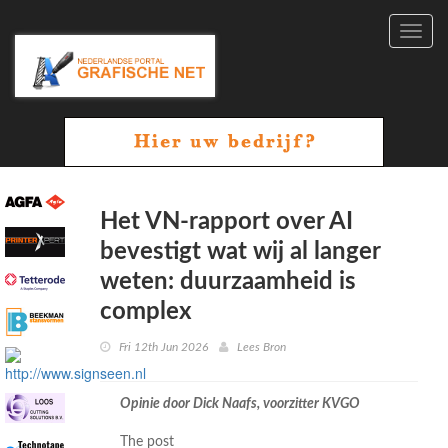
Toggl
navig
Het VN-rapport over AI
bevestigt wat wij al langer
weten: duurzaamheid is
complex
Fri 12th Jun 2026
Lees Bron
Opinie door Dick Naafs, voorzitter KVGO
The post