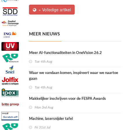
» Volledige artikel
MEER NIEUWS
Meer AI-functionaliteiten in OneVision 26.2
Tue 4th Aug
Waar we vandaan komen, inspireert waar we naartoe
gaan
Tue 4th Aug
Makkelijker inschrijven voor de FESPA Awards
Mon 3rd Aug
Machine, lasersnijder tafel
Fri 31st Jul