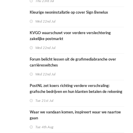
Thu 23rd Jul
Kleurige neoninstallatie op cover Sign Benelux
Wed 22nd Jul
KVGO waarschuwt voor verdere verslechtering
zakelijke postmarkt
Wed 22nd Jul
Forum belicht lessen uit de grafimediabranche over
carrièreswitches
Wed 22nd Jul
PostNL zet koers richting verdere verschraling:
grafische bedrijven en hun klanten betalen de rekening
Tue 21st Jul
Waar we vandaan komen, inspireert waar we naartoe
gaan
Tue 4th Aug