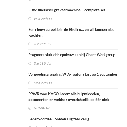
50W fiberlaser graveermachine – complete set
Wed 29th Jul
Een nieuw sprookje in de Efteling… en wij kunnen niet
wachten!
Tue 28th Jul
Pragmeta sluit zich opnieuw aan bij Ghent Workgroup
Tue 28th Jul
Vergoedingsregeling WIA-fouten start op 1 september
Mon 27th Jul
PPWR voor KVGO-leden: alle hulpmiddelen,
documenten en webinar overzichtelijk op één plek
Fri 24th Jul
Ledenvoordeel | Samen Digitaal Veilig