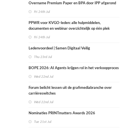
Overname Premium Paper en BPA door IPP afgerond
Fri 24th Jul
PPWR voor KVGO-leden: alle hulpmiddelen,
documenten en webinar overzichtelijk op één plek
Fri 24th Jul
Ledenvoordeel | Samen Digitaal Veilig
Thu 23rd Jul
BOPE 2026: AI Agents krijgen rol in het verkoopproces
Wed 22nd Jul
Forum belicht lessen uit de grafimediabranche over
carrièreswitches
Wed 22nd Jul
Nominaties PRINTmatters Awards 2026
Tue 21st Jul