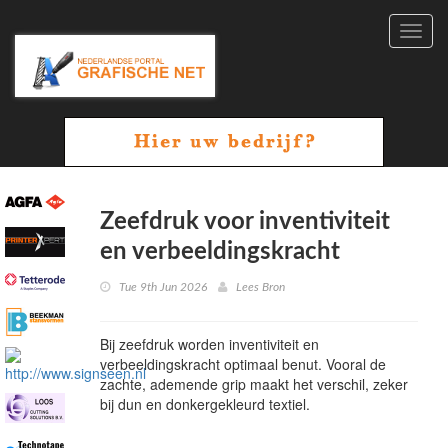
Toggl
navig
Zeefdruk voor inventiviteit
en verbeeldingskracht
Tue 9th Jun 2026
Lees Bron
Bij zeefdruk worden inventiviteit en
verbeeldingskracht optimaal benut. Vooral de
zachte, ademende grip maakt het verschil, zeker
bij dun en donkergekleurd textiel.