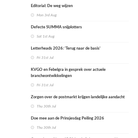
Editorial: De weg wijzen
Mon 3rd Aug
Defecte SUMMA snijplotters
Sat 1st Aug
Letterheads 2026: ‘Terug naar de basis’
Fri 31st Jul
KVGO en Febelgra in gesprek over actuele
brancheontwikkelingen
Fri 31st Jul
Zorgen over de postmarkt krijgen landelijke aandacht
Thu 30th Jul
Doe mee aan de Prinsjesdag Peiling 2026
Thu 30th Jul