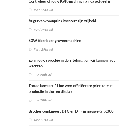
Controleer of jouw KVK-inschrijving nog actueel is
Wed 29th Jul
Augurkenkroonprins koestert zijn vrijheid
Wed 29th Jul
50W fiberlaser graveermachine
Wed 29th Jul
Een nieuw sprookje in de Efteling… en wij kunnen niet
wachten!
Tue 28th Jul
Trotec lanceert E Line voor efficiëntere print-to-cut-
productie in sign en display
Tue 28th Jul
Brother combineert DTG en DTF in nieuwe GTX300
Mon 27th Jul