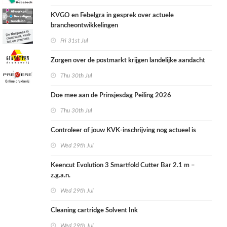
KVGO en Febelgra in gesprek over actuele
brancheontwikkelingen
Fri 31st Jul
Zorgen over de postmarkt krijgen landelijke aandacht
Thu 30th Jul
Doe mee aan de Prinsjesdag Peiling 2026
Thu 30th Jul
Controleer of jouw KVK-inschrijving nog actueel is
Wed 29th Jul
Keencut Evolution 3 Smartfold Cutter Bar 2.1 m –
z.g.a.n.
Wed 29th Jul
Cleaning cartridge Solvent Ink
Wed 29th Jul