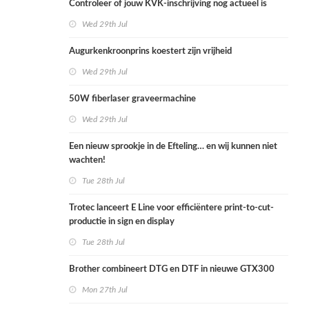
Controleer of jouw KVK-inschrijving nog actueel is
Wed 29th Jul
Augurkenkroonprins koestert zijn vrijheid
Wed 29th Jul
50W fiberlaser graveermachine
Wed 29th Jul
Een nieuw sprookje in de Efteling… en wij kunnen niet
wachten!
Tue 28th Jul
Trotec lanceert E Line voor efficiëntere print-to-cut-
productie in sign en display
Tue 28th Jul
Brother combineert DTG en DTF in nieuwe GTX300
Mon 27th Jul