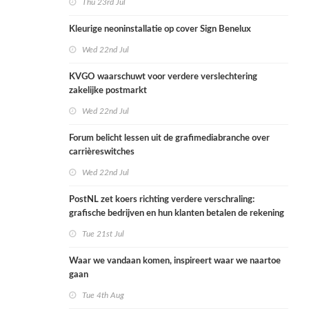
Thu 23rd Jul
Kleurige neoninstallatie op cover Sign Benelux
Wed 22nd Jul
KVGO waarschuwt voor verdere verslechtering
zakelijke postmarkt
Wed 22nd Jul
Forum belicht lessen uit de grafimediabranche over
carrièreswitches
Wed 22nd Jul
PostNL zet koers richting verdere verschraling:
grafische bedrijven en hun klanten betalen de rekening
Tue 21st Jul
Waar we vandaan komen, inspireert waar we naartoe
gaan
Tue 4th Aug