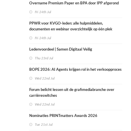
Overname Premium Paper en BPA door IPP afgerond
Fri 24th Jul
PPWR voor KVGO-leden: alle hulpmiddelen,
documenten en webinar overzichtelijk op één plek
Fri 24th Jul
Ledenvoordeel | Samen Digitaal Veilig
Thu 23rd Jul
BOPE 2026: AI Agents krijgen rol in het verkoopproces
Wed 22nd Jul
Forum belicht lessen uit de grafimediabranche over
carrièreswitches
Wed 22nd Jul
Nominaties PRINTmatters Awards 2026
Tue 21st Jul