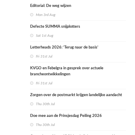
Editorial: De weg wijzen
Mon 3rd Aug
Defecte SUMMA snijplotters
Sat 1st Aug
Letterheads 2026: ‘Terug naar de basis’
Fri 31st Jul
KVGO en Febelgra in gesprek over actuele
brancheontwikkelingen
Fri 31st Jul
Zorgen over de postmarkt krijgen landelijke aandacht
Thu 30th Jul
Doe mee aan de Prinsjesdag Peiling 2026
Thu 30th Jul