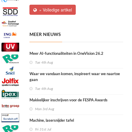
» Volledige artikel
MEER NIEUWS
Meer AI-functionaliteiten in OneVision 26.2
Tue 4th Aug
Waar we vandaan komen, inspireert waar we naartoe
gaan
Tue 4th Aug
Makkelijker inschrijven voor de FESPA Awards
Mon 3rd Aug
Machine, lasersnijder tafel
Fri 31st Jul