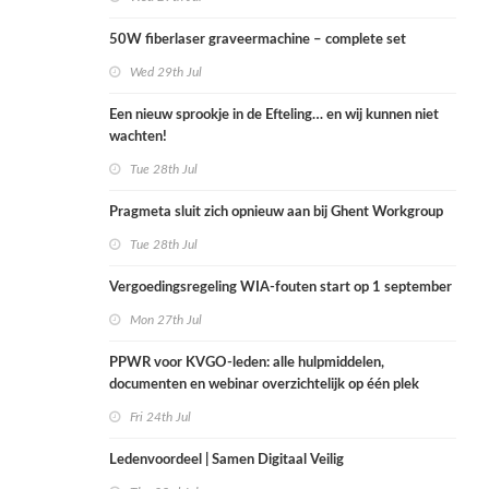
50W fiberlaser graveermachine – complete set
Wed 29th Jul
Een nieuw sprookje in de Efteling… en wij kunnen niet
wachten!
Tue 28th Jul
Pragmeta sluit zich opnieuw aan bij Ghent Workgroup
Tue 28th Jul
Vergoedingsregeling WIA-fouten start op 1 september
Mon 27th Jul
PPWR voor KVGO-leden: alle hulpmiddelen,
documenten en webinar overzichtelijk op één plek
Fri 24th Jul
Ledenvoordeel | Samen Digitaal Veilig