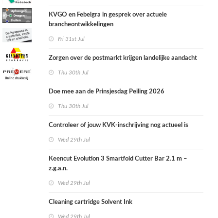
KVGO en Febelgra in gesprek over actuele
brancheontwikkelingen
Fri 31st Jul
Zorgen over de postmarkt krijgen landelijke aandacht
Thu 30th Jul
Doe mee aan de Prinsjesdag Peiling 2026
Thu 30th Jul
Controleer of jouw KVK-inschrijving nog actueel is
Wed 29th Jul
Keencut Evolution 3 Smartfold Cutter Bar 2.1 m –
z.g.a.n.
Wed 29th Jul
Cleaning cartridge Solvent Ink
Wed 29th Jul