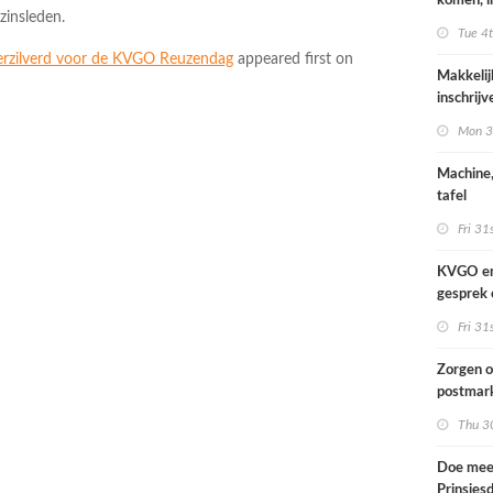
komen, i
zinsleden.
waar we
Tue 4
verzilverd voor de KVGO Reuzendag
appeared first on
Makkelij
inschrij
FESPA A
Mon 3
Machine,
tafel
Fri 31
KVGO en 
gesprek 
brancheo
Fri 31
Zorgen o
postmark
landelij
Thu 30
Doe mee
Prinsjes