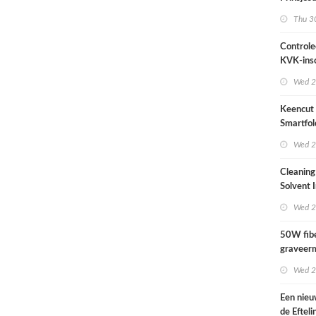
2026
Thu 30
Controle
KVK-insc
actueel i
Wed 2
Keencut 
Smartfol
2.1 m – z
Wed 2
Cleaning
Solvent 
Wed 2
50W fibe
graveer
complete
Wed 2
Een nieu
de Efteli