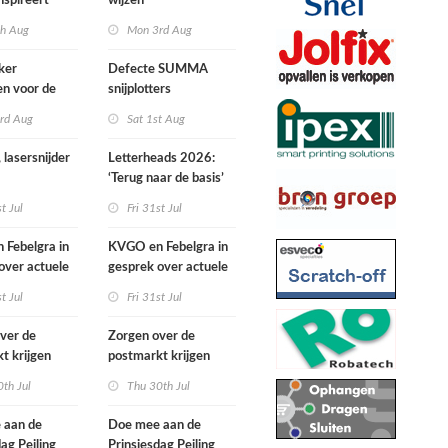
nspireert
wijzen
 naartoe gaan
th Aug
Mon 3rd Aug
ker
Defecte SUMMA
ven voor de
snijplotters
wards
rd Aug
Sat 1st Aug
 lasersnijder
Letterheads 2026:
‘Terug naar de basis’
st Jul
Fri 31st Jul
Febelgra in
KVGO en Febelgra in
over actuele
gesprek over actuele
ntwikkelingen
brancheontwikkelingen
st Jul
Fri 31st Jul
ver de
Zorgen over de
t krijgen
postmarkt krijgen
ke aandacht
landelijke aandacht
th Jul
Thu 30th Jul
 aan de
Doe mee aan de
dag Peiling
Prinsjesdag Peiling