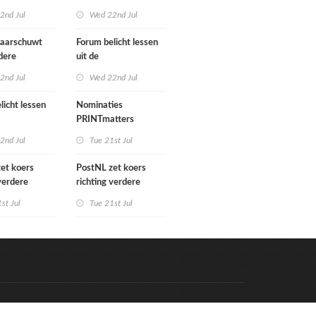
gn Benelux
het verkoopproces
2nd Jul
Wed 22nd Jul
aarschuwt
Forum belicht lessen
dere
uit de
tering
grafimediabranche
2nd Jul
Wed 22nd Jul
e postmarkt
over carrièreswitches
licht lessen
Nominaties
PRINTmatters
diabranche
Awards 2026
2nd Jul
Tue 21st Jul
rièreswitches
et koers
PostNL zet koers
 verdere
richting verdere
ing:
verschraling:
st Jul
Tue 21st Jul
e bedrijven en
grafische bedrijven en
ten betalen
hun klanten betalen
ing
de rekening
Code & Hosted by:
e Meern Multimedia
VDVO
Contact