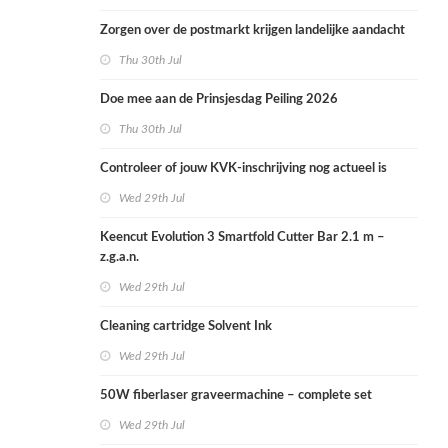
Zorgen over de postmarkt krijgen landelijke aandacht
Thu 30th Jul
Doe mee aan de Prinsjesdag Peiling 2026
Thu 30th Jul
Controleer of jouw KVK-inschrijving nog actueel is
Wed 29th Jul
Keencut Evolution 3 Smartfold Cutter Bar 2.1 m –
z.g.a.n.
Wed 29th Jul
Cleaning cartridge Solvent Ink
Wed 29th Jul
50W fiberlaser graveermachine – complete set
Wed 29th Jul