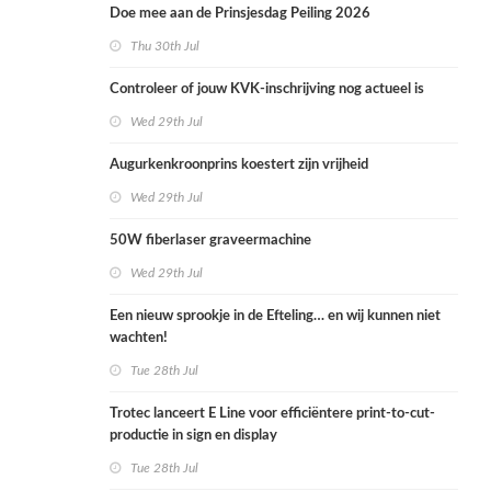
Doe mee aan de Prinsjesdag Peiling 2026
Thu 30th Jul
Controleer of jouw KVK-inschrijving nog actueel is
Wed 29th Jul
Augurkenkroonprins koestert zijn vrijheid
Wed 29th Jul
50W fiberlaser graveermachine
Wed 29th Jul
Een nieuw sprookje in de Efteling… en wij kunnen niet
wachten!
Tue 28th Jul
Trotec lanceert E Line voor efficiëntere print-to-cut-
productie in sign en display
Tue 28th Jul