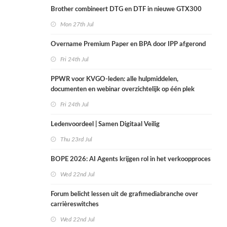
Brother combineert DTG en DTF in nieuwe GTX300
Mon 27th Jul
Overname Premium Paper en BPA door IPP afgerond
Fri 24th Jul
PPWR voor KVGO-leden: alle hulpmiddelen,
documenten en webinar overzichtelijk op één plek
Fri 24th Jul
Ledenvoordeel | Samen Digitaal Veilig
Thu 23rd Jul
BOPE 2026: AI Agents krijgen rol in het verkoopproces
Wed 22nd Jul
Forum belicht lessen uit de grafimediabranche over
carrièreswitches
Wed 22nd Jul