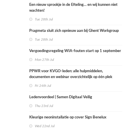
Een nieuw sprookje in de Efteling… en wij kunnen niet
wachten!
Tue 28th Jul
Pragmeta sluit zich opnieuw aan bij Ghent Workgroup
Tue 28th Jul
Vergoedingsregeling WIA-fouten start op 1 september
Mon 27th Jul
PPWR voor KVGO-leden: alle hulpmiddelen,
documenten en webinar overzichtelijk op één plek
Fri 24th Jul
Ledenvoordeel | Samen Digitaal Veilig
Thu 23rd Jul
Kleurige neoninstallatie op cover Sign Benelux
Wed 22nd Jul