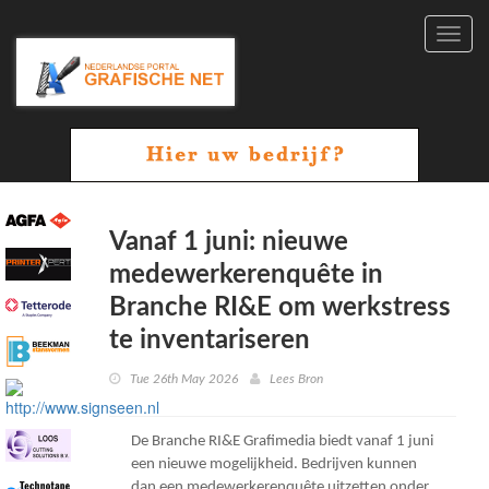
Toggl
navig
Vanaf 1 juni: nieuwe
medewerkerenquête in
Branche RI&E om werkstress
te inventariseren
Tue 26th May 2026
Lees Bron
De Branche RI&E Grafimedia biedt vanaf 1 juni
een nieuwe mogelijkheid. Bedrijven kunnen
dan een medewerkerenquête uitzetten onder