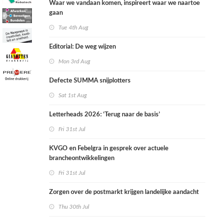
Waar we vandaan komen, inspireert waar we naartoe
gaan
Tue 4th Aug
Editorial: De weg wijzen
Mon 3rd Aug
Defecte SUMMA snijplotters
Sat 1st Aug
Letterheads 2026: ‘Terug naar de basis’
Fri 31st Jul
KVGO en Febelgra in gesprek over actuele
brancheontwikkelingen
Fri 31st Jul
Zorgen over de postmarkt krijgen landelijke aandacht
Thu 30th Jul