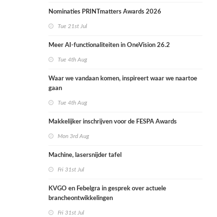
Nominaties PRINTmatters Awards 2026
Tue 21st Jul
Meer AI-functionaliteiten in OneVision 26.2
Tue 4th Aug
Waar we vandaan komen, inspireert waar we naartoe
gaan
Tue 4th Aug
Makkelijker inschrijven voor de FESPA Awards
Mon 3rd Aug
Machine, lasersnijder tafel
Fri 31st Jul
KVGO en Febelgra in gesprek over actuele
brancheontwikkelingen
Fri 31st Jul