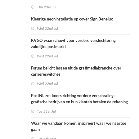
Thu 23rd Jul
Kleurige neoninstallatie op cover Sign Benelux
Wed 22nd Jul
KVGO waarschuwt voor verdere verslechtering
zakelijke postmarkt
Wed 22nd Jul
Forum belicht lessen uit de grafimediabranche over
carrièreswitches
Wed 22nd Jul
PostNL zet koers richting verdere verschraling:
grafische bedrijven en hun klanten betalen de rekening
Tue 21st Jul
Waar we vandaan komen, inspireert waar we naartoe
gaan