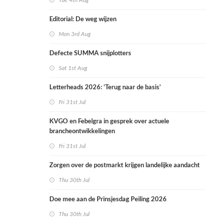
Tue 4th Aug
Editorial: De weg wijzen
Mon 3rd Aug
Defecte SUMMA snijplotters
Sat 1st Aug
Letterheads 2026: ‘Terug naar de basis’
Fri 31st Jul
KVGO en Febelgra in gesprek over actuele
brancheontwikkelingen
Fri 31st Jul
Zorgen over de postmarkt krijgen landelijke aandacht
Thu 30th Jul
Doe mee aan de Prinsjesdag Peiling 2026
Thu 30th Jul