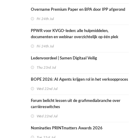
Overname Premium Paper en BPA door IPP afgerond
Fri 24th Jul
PPWR voor KVGO-leden: alle hulpmiddelen,
documenten en webinar overzichtelijk op één plek
Fri 24th Jul
Ledenvoordeel | Samen Digitaal Veilig
Thu 23rd Jul
BOPE 2026: AI Agents krijgen rol in het verkoopproces
Wed 22nd Jul
Forum belicht lessen uit de grafimediabranche over
carrièreswitches
Wed 22nd Jul
Nominaties PRINTmatters Awards 2026
Tue 21st Jul