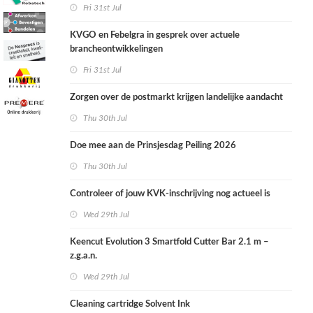
Fri 31st Jul
KVGO en Febelgra in gesprek over actuele
brancheontwikkelingen
Fri 31st Jul
Zorgen over de postmarkt krijgen landelijke aandacht
Thu 30th Jul
Doe mee aan de Prinsjesdag Peiling 2026
Thu 30th Jul
Controleer of jouw KVK-inschrijving nog actueel is
Wed 29th Jul
Keencut Evolution 3 Smartfold Cutter Bar 2.1 m –
z.g.a.n.
Wed 29th Jul
Cleaning cartridge Solvent Ink