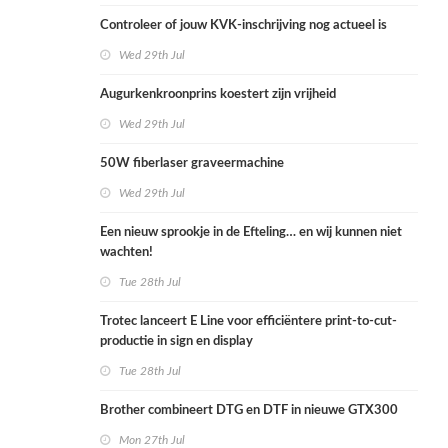
Controleer of jouw KVK-inschrijving nog actueel is
Wed 29th Jul
Augurkenkroonprins koestert zijn vrijheid
Wed 29th Jul
50W fiberlaser graveermachine
Wed 29th Jul
Een nieuw sprookje in de Efteling… en wij kunnen niet
wachten!
Tue 28th Jul
Trotec lanceert E Line voor efficiëntere print-to-cut-
productie in sign en display
Tue 28th Jul
Brother combineert DTG en DTF in nieuwe GTX300
Mon 27th Jul