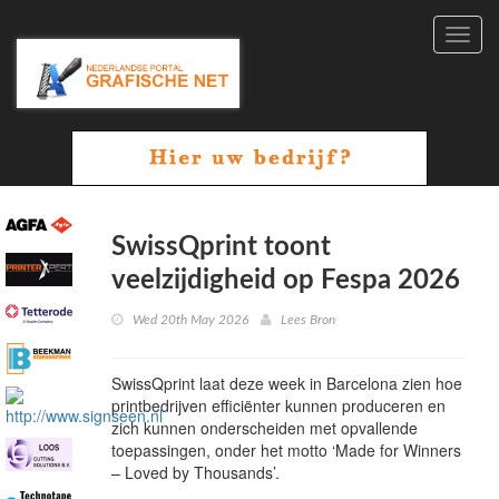
Toggl
navig
SwissQprint toont
veelzijdigheid op Fespa 2026
Wed 20th May 2026
Lees Bron
SwissQprint laat deze week in Barcelona zien hoe
printbedrijven efficiënter kunnen produceren en
zich kunnen onderscheiden met opvallende
toepassingen, onder het motto ‘Made for Winners
– Loved by Thousands’.