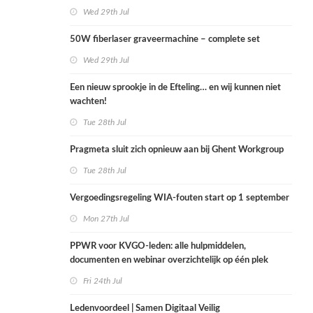
Wed 29th Jul
50W fiberlaser graveermachine – complete set
Wed 29th Jul
Een nieuw sprookje in de Efteling… en wij kunnen niet
wachten!
Tue 28th Jul
Pragmeta sluit zich opnieuw aan bij Ghent Workgroup
Tue 28th Jul
Vergoedingsregeling WIA-fouten start op 1 september
Mon 27th Jul
PPWR voor KVGO-leden: alle hulpmiddelen,
documenten en webinar overzichtelijk op één plek
Fri 24th Jul
Ledenvoordeel | Samen Digitaal Veilig