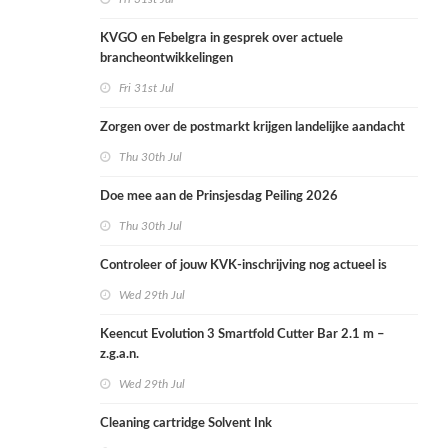
KVGO en Febelgra in gesprek over actuele
brancheontwikkelingen
Fri 31st Jul
Zorgen over de postmarkt krijgen landelijke aandacht
Thu 30th Jul
Doe mee aan de Prinsjesdag Peiling 2026
Thu 30th Jul
Controleer of jouw KVK-inschrijving nog actueel is
Wed 29th Jul
Keencut Evolution 3 Smartfold Cutter Bar 2.1 m –
z.g.a.n.
Wed 29th Jul
Cleaning cartridge Solvent Ink