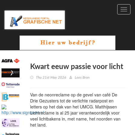
Toggl
navig
Kwart eeuw passie voor licht
Thu 21st May 2026
Lees Bron
Van de neonreclame op de gevel van café De
Drie Gezusters tot de verlichte radarpost en
letters op het dak van het UMCG. Matthijssen
Lichtreclame is al 25 jaar verantwoordelijk voor
veel lichtbakens in, met name, het noorden van
het land.