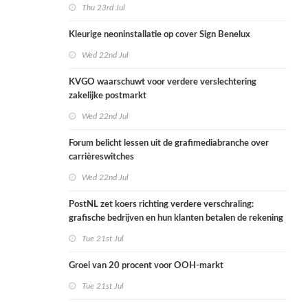
Thu 23rd Jul
Kleurige neoninstallatie op cover Sign Benelux
Wed 22nd Jul
KVGO waarschuwt voor verdere verslechtering
zakelijke postmarkt
Wed 22nd Jul
Forum belicht lessen uit de grafimediabranche over
carrièreswitches
Wed 22nd Jul
PostNL zet koers richting verdere verschraling:
grafische bedrijven en hun klanten betalen de rekening
Tue 21st Jul
Groei van 20 procent voor OOH-markt
Tue 21st Jul