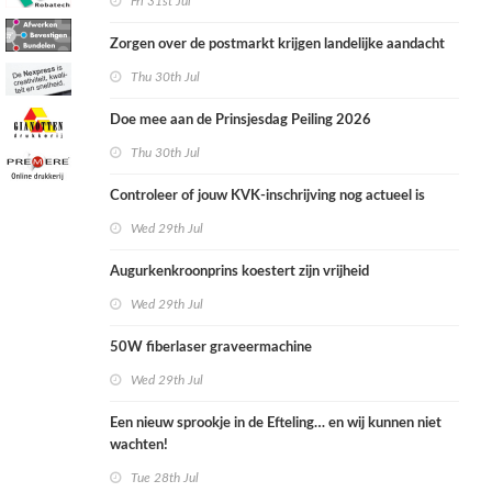
Fri 31st Jul
Zorgen over de postmarkt krijgen landelijke aandacht
Thu 30th Jul
Doe mee aan de Prinsjesdag Peiling 2026
Thu 30th Jul
Controleer of jouw KVK-inschrijving nog actueel is
Wed 29th Jul
Augurkenkroonprins koestert zijn vrijheid
Wed 29th Jul
50W fiberlaser graveermachine
Wed 29th Jul
Een nieuw sprookje in de Efteling… en wij kunnen niet
wachten!
Tue 28th Jul