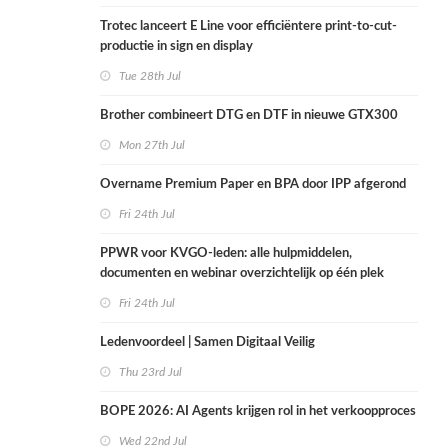
Trotec lanceert E Line voor efficiëntere print-to-cut-
productie in sign en display
Tue 28th Jul
Brother combineert DTG en DTF in nieuwe GTX300
Mon 27th Jul
Overname Premium Paper en BPA door IPP afgerond
Fri 24th Jul
PPWR voor KVGO-leden: alle hulpmiddelen,
documenten en webinar overzichtelijk op één plek
Fri 24th Jul
Ledenvoordeel | Samen Digitaal Veilig
Thu 23rd Jul
BOPE 2026: AI Agents krijgen rol in het verkoopproces
Wed 22nd Jul