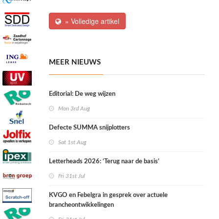
» Volledige artikel
MEER NIEUWS
Editorial: De weg wijzen
Mon 3rd Aug
Defecte SUMMA snijplotters
Sat 1st Aug
Letterheads 2026: ‘Terug naar de basis’
Fri 31st Jul
KVGO en Febelgra in gesprek over actuele
brancheontwikkelingen