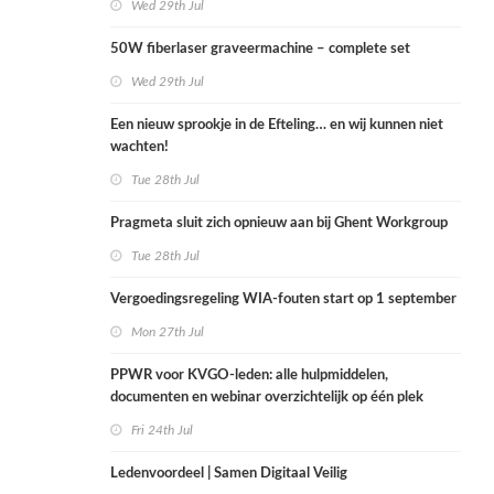
Wed 29th Jul
50W fiberlaser graveermachine – complete set
Wed 29th Jul
Een nieuw sprookje in de Efteling… en wij kunnen niet
wachten!
Tue 28th Jul
Pragmeta sluit zich opnieuw aan bij Ghent Workgroup
Tue 28th Jul
Vergoedingsregeling WIA-fouten start op 1 september
Mon 27th Jul
PPWR voor KVGO-leden: alle hulpmiddelen,
documenten en webinar overzichtelijk op één plek
Fri 24th Jul
Ledenvoordeel | Samen Digitaal Veilig