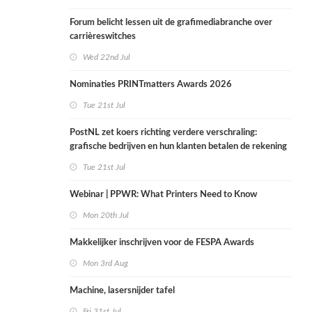
Forum belicht lessen uit de grafimediabranche over
carrièreswitches
Wed 22nd Jul
Nominaties PRINTmatters Awards 2026
Tue 21st Jul
PostNL zet koers richting verdere verschraling:
grafische bedrijven en hun klanten betalen de rekening
Tue 21st Jul
Webinar | PPWR: What Printers Need to Know
Mon 20th Jul
Makkelijker inschrijven voor de FESPA Awards
Mon 3rd Aug
Machine, lasersnijder tafel
Fri 31st Jul