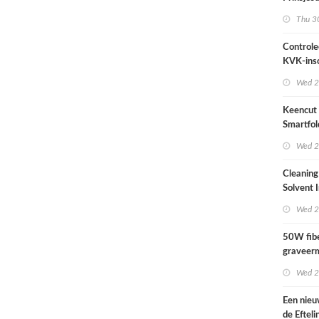
2026
Thu 30
Controle
KVK-insc
actueel i
Wed 2
Keencut 
Smartfol
2.1 m – z
Wed 2
Cleaning
Solvent 
Wed 2
50W fibe
graveer
complete
Wed 2
Een nieu
de Efteli