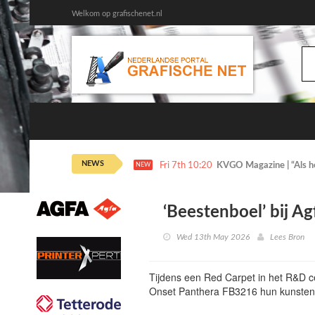
Welkom op grafischenet.nl
NEWS
Fri 7th 10:20
KVGO Magazine | “Als het
NEW
‘Beestenboel’ bij Ag
Wed 13th May 2026
Lees Bron
Tijdens een Red Carpet in het R&D 
Onset Panthera FB3216 hun kunsten.