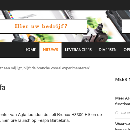
HOME
NIEUWS
LEVERANCIERS
DIVERSEN
OP
 aan mij ligt, blijft de branche vooral experimenteren”
MEER 
fa
Meer AI
functiona
OneVisi
Tue 4
center van Agfa toonden de Jeti Bronco H3300 HS en de
 Een pre-launch op Fespa Barcelona.
Waar we