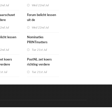
gn Benelux
het verkoopproces
2nd Jul
Wed 22nd Jul
aarschuwt
Forum belicht lessen
dere
uit de
tering
grafimediabranche
2nd Jul
Wed 22nd Jul
e postmarkt
over carrièreswitches
licht lessen
Nominaties
PRINTmatters
diabranche
Awards 2026
2nd Jul
Tue 21st Jul
rièreswitches
et koers
PostNL zet koers
 verdere
richting verdere
ing:
verschraling:
st Jul
Tue 21st Jul
e bedrijven en
grafische bedrijven en
ten betalen
hun klanten betalen
ing
de rekening
Code & Hosted by:
e Meern Multimedia
VDVO
Contact