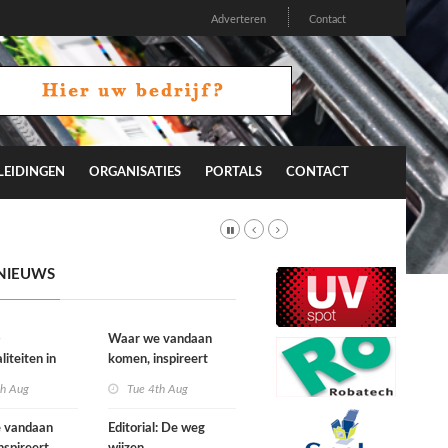
Adverteren
Contact
LEIDINGEN
ORGANISATIES
PORTALS
CONTACT
NIEUWS
-
Waar we vandaan
liteiten in
komen, inspireert
on 26.2
waar we naartoe gaan
th Aug
Tue 4th Aug
 vandaan
Editorial: De weg