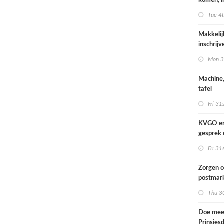
komen, i
waar we
Tue 4
Makkelij
inschrij
FESPA A
Mon 3
Machine,
tafel
Fri 31
KVGO en 
gesprek 
brancheo
Fri 31
Zorgen o
postmark
landelij
Thu 30
Doe mee
Prinsjes