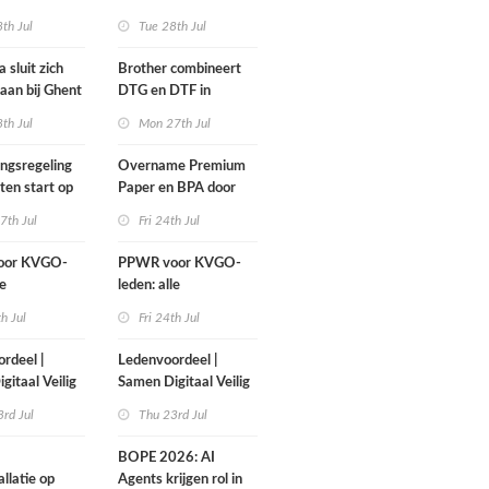
iet wachten!
print-to-cut-productie
th Jul
Tue 28th Jul
in sign en display
 sluit zich
Brother combineert
aan bij Ghent
DTG en DTF in
up
nieuwe GTX300
th Jul
Mon 27th Jul
ngsregeling
Overname Premium
en start op
Paper en BPA door
mber
IPP afgerond
7th Jul
Fri 24th Jul
oor KVGO-
PPWR voor KVGO-
le
leden: alle
elen,
hulpmiddelen,
th Jul
Fri 24th Jul
ten en
documenten en
overzichtelijk
webinar overzichtelijk
rdeel |
Ledenvoordeel |
lek
op één plek
gitaal Veilig
Samen Digitaal Veilig
rd Jul
Thu 23rd Jul
BOPE 2026: AI
llatie op
Agents krijgen rol in