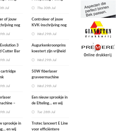
2026
th Jul
Thu 30th Jul
er of jouw
Controleer of jouw
hrijving nog
KVK-inschrijving nog
s
actueel is
9th Jul
Wed 29th Jul
Evolution 3
Augurkenkroonprins
d Cutter Bar
koestert zijn vrijheid
.g.a.n.
9th Jul
Wed 29th Jul
 cartridge
50W fiberlaser
Ink
graveermachine
9th Jul
Wed 29th Jul
rlaser
Een nieuw sprookje in
machine –
de Efteling… en wij
 set
kunnen niet wachten!
9th Jul
Tue 28th Jul
w sprookje in
Trotec lanceert E Line
ng… en wij
voor efficiëntere