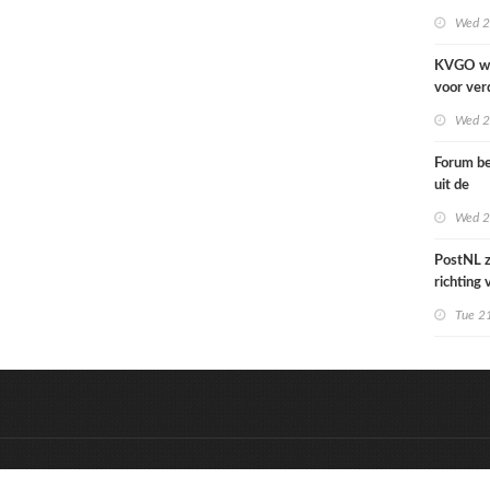
cover Si
Wed 2
KVGO w
voor ver
verslech
Wed 2
zakelijk
Forum be
uit de
grafime
Wed 2
over car
PostNL z
richting
verschral
Tue 21
grafisch
hun klan
de reken
&
Onderdeel van:
BrancheConnect
D