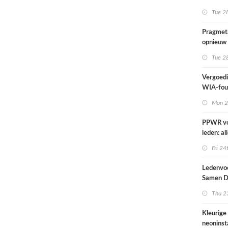
kunnen n
Tue 28
Pragmeta
opnieuw 
Workgro
Tue 28
Vergoedi
WIA-fout
1 septe
Mon 2
PPWR v
leden: al
hulpmidd
Fri 24
documen
webinar 
Ledenvoo
op één p
Samen Di
Thu 23
Kleurige
neoninsta