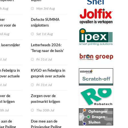
nspireert
wijzen
 naartoe gaan
th Aug
Mon 3rd Aug
ker
Defecte SUMMA
ven voor de
snijplotters
wards
rd Aug
Sat 1st Aug
 lasersnijder
Letterheads 2026:
‘Terug naar de basis’
st Jul
Fri 31st Jul
Febelgra in
KVGO en Febelgra in
over actuele
gesprek over actuele
ntwikkelingen
brancheontwikkelingen
st Jul
Fri 31st Jul
ver de
Zorgen over de
t krijgen
postmarkt krijgen
ke aandacht
landelijke aandacht
th Jul
Thu 30th Jul
 aan de
Doe mee aan de
dag Peiling
Prinsjesdag Peiling