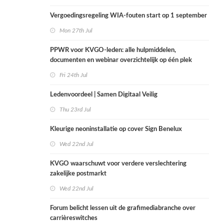
Vergoedingsregeling WIA-fouten start op 1 september
Mon 27th Jul
PPWR voor KVGO-leden: alle hulpmiddelen,
documenten en webinar overzichtelijk op één plek
Fri 24th Jul
Ledenvoordeel | Samen Digitaal Veilig
Thu 23rd Jul
Kleurige neoninstallatie op cover Sign Benelux
Wed 22nd Jul
KVGO waarschuwt voor verdere verslechtering
zakelijke postmarkt
Wed 22nd Jul
Forum belicht lessen uit de grafimediabranche over
carrièreswitches