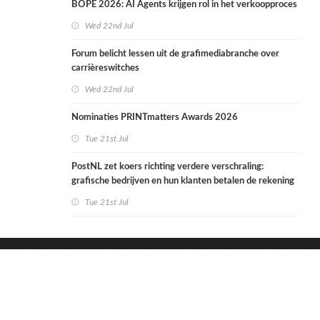
BOPE 2026: AI Agents krijgen rol in het verkoopproces
Wed 22nd Jul
Forum belicht lessen uit de grafimediabranche over
carrièreswitches
Wed 22nd Jul
Nominaties PRINTmatters Awards 2026
Tue 21st Jul
PostNL zet koers richting verdere verschraling:
grafische bedrijven en hun klanten betalen de rekening
Tue 21st Jul