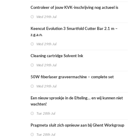
Controleer of jouw KVK-inschrijving nog actueel is
Wed 29th Jul
Keencut Evolution 3 Smartfold Cutter Bar 2.1 m –
z.g.a.n.
Wed 29th Jul
Cleaning cartridge Solvent Ink
Wed 29th Jul
50W fiberlaser graveermachine – complete set
Wed 29th Jul
Een nieuw sprookje in de Efteling… en wij kunnen niet
wachten!
Tue 28th Jul
Pragmeta sluit zich opnieuw aan bij Ghent Workgroup
Tue 28th Jul