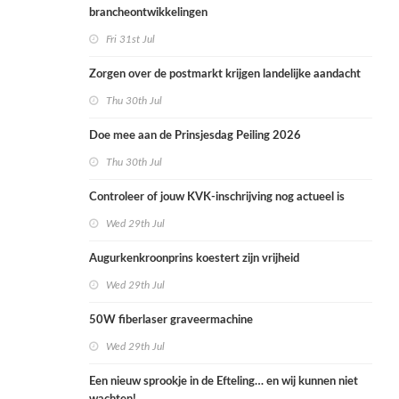
brancheontwikkelingen
Fri 31st Jul
Zorgen over de postmarkt krijgen landelijke aandacht
Thu 30th Jul
Doe mee aan de Prinsjesdag Peiling 2026
Thu 30th Jul
Controleer of jouw KVK-inschrijving nog actueel is
Wed 29th Jul
Augurkenkroonprins koestert zijn vrijheid
Wed 29th Jul
50W fiberlaser graveermachine
Wed 29th Jul
Een nieuw sprookje in de Efteling… en wij kunnen niet