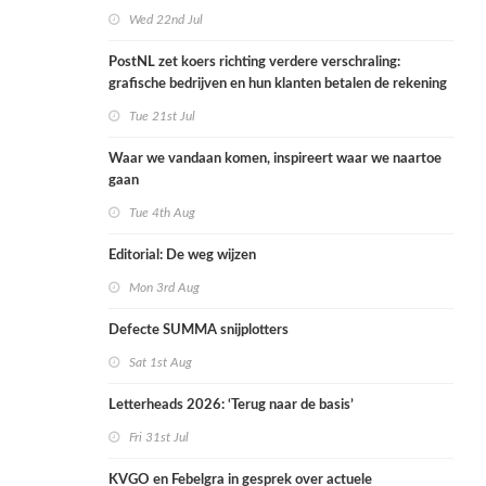
Wed 22nd Jul
PostNL zet koers richting verdere verschraling:
grafische bedrijven en hun klanten betalen de rekening
Tue 21st Jul
Waar we vandaan komen, inspireert waar we naartoe
gaan
Tue 4th Aug
Editorial: De weg wijzen
Mon 3rd Aug
Defecte SUMMA snijplotters
Sat 1st Aug
Letterheads 2026: ‘Terug naar de basis’
Fri 31st Jul
KVGO en Febelgra in gesprek over actuele