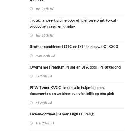
wachten!
Tue 28th Jul
Trotec lanceert E Line voor efficiëntere print-to-cut-
productie in sign en display
Tue 28th Jul
Brother combineert DTG en DTF in nieuwe GTX300
Mon 27th Jul
Overname Premium Paper en BPA door IPP afgerond
Fri 24th Jul
PPWR voor KVGO-leden: alle hulpmiddelen,
documenten en webinar overzichtelijk op één plek
Fri 24th Jul
Ledenvoordeel | Samen Digitaal Veilig
Thu 23rd Jul