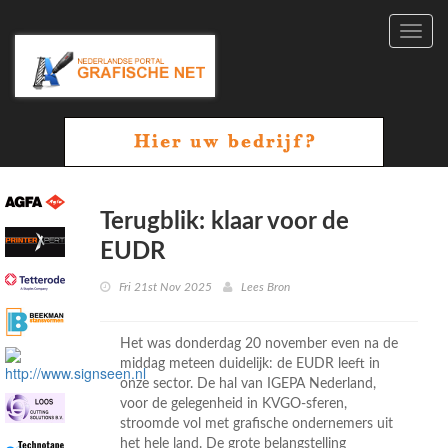
Toggl
navig
Terugblik: klaar voor de
EUDR
Fri 21st Nov 2025
Lees Bron
Het was donderdag 20 november even na de
middag meteen duidelijk: de EUDR leeft in
onze sector. De hal van IGEPA Nederland,
voor de gelegenheid in KVGO-sferen,
stroomde vol met grafische ondernemers uit
het hele land. De grote belangstelling