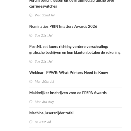
Forum belicht lessen uit de grafimediabranche over
carrièreswitches
Wed 22nd Jul
Nominaties PRINTmatters Awards 2026
Tue 21st Jul
PostNL zet koers richting verdere verschraling:
grafische bedrijven en hun klanten betalen de rekening
Tue 21st Jul
Webinar | PPWR: What Printers Need to Know
Mon 20th Jul
Makkelijker inschrijven voor de FESPA Awards
Mon 3rd Aug
Machine, lasersnijder tafel
Fri 31st Jul