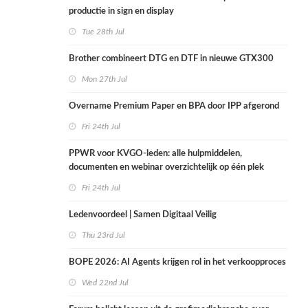
productie in sign en display
Tue 28th Jul
Brother combineert DTG en DTF in nieuwe GTX300
Mon 27th Jul
Overname Premium Paper en BPA door IPP afgerond
Fri 24th Jul
PPWR voor KVGO-leden: alle hulpmiddelen,
documenten en webinar overzichtelijk op één plek
Fri 24th Jul
Ledenvoordeel | Samen Digitaal Veilig
Thu 23rd Jul
BOPE 2026: AI Agents krijgen rol in het verkoopproces
Wed 22nd Jul