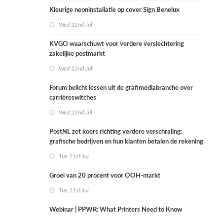
Kleurige neoninstallatie op cover Sign Benelux
Wed 22nd Jul
KVGO waarschuwt voor verdere verslechtering
zakelijke postmarkt
Wed 22nd Jul
Forum belicht lessen uit de grafimediabranche over
carrièreswitches
Wed 22nd Jul
PostNL zet koers richting verdere verschraling:
grafische bedrijven en hun klanten betalen de rekening
Tue 21st Jul
Groei van 20 procent voor OOH-markt
Tue 21st Jul
Webinar | PPWR: What Printers Need to Know