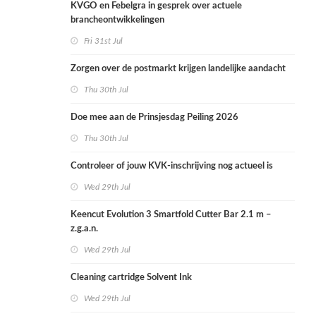
KVGO en Febelgra in gesprek over actuele
brancheontwikkelingen
Fri 31st Jul
Zorgen over de postmarkt krijgen landelijke aandacht
Thu 30th Jul
Doe mee aan de Prinsjesdag Peiling 2026
Thu 30th Jul
Controleer of jouw KVK-inschrijving nog actueel is
Wed 29th Jul
Keencut Evolution 3 Smartfold Cutter Bar 2.1 m –
z.g.a.n.
Wed 29th Jul
Cleaning cartridge Solvent Ink
Wed 29th Jul