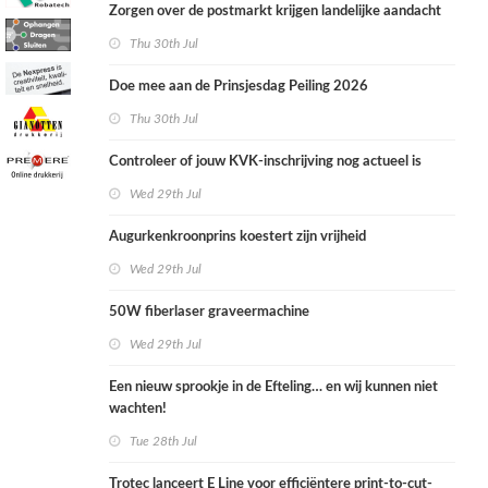
Zorgen over de postmarkt krijgen landelijke aandacht
Thu 30th Jul
Doe mee aan de Prinsjesdag Peiling 2026
Thu 30th Jul
Controleer of jouw KVK-inschrijving nog actueel is
Wed 29th Jul
Augurkenkroonprins koestert zijn vrijheid
Wed 29th Jul
50W fiberlaser graveermachine
Wed 29th Jul
Een nieuw sprookje in de Efteling… en wij kunnen niet
wachten!
Tue 28th Jul
Trotec lanceert E Line voor efficiëntere print-to-cut-