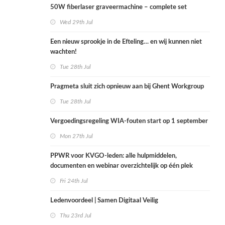
50W fiberlaser graveermachine – complete set
Wed 29th Jul
Een nieuw sprookje in de Efteling… en wij kunnen niet
wachten!
Tue 28th Jul
Pragmeta sluit zich opnieuw aan bij Ghent Workgroup
Tue 28th Jul
Vergoedingsregeling WIA-fouten start op 1 september
Mon 27th Jul
PPWR voor KVGO-leden: alle hulpmiddelen,
documenten en webinar overzichtelijk op één plek
Fri 24th Jul
Ledenvoordeel | Samen Digitaal Veilig
Thu 23rd Jul