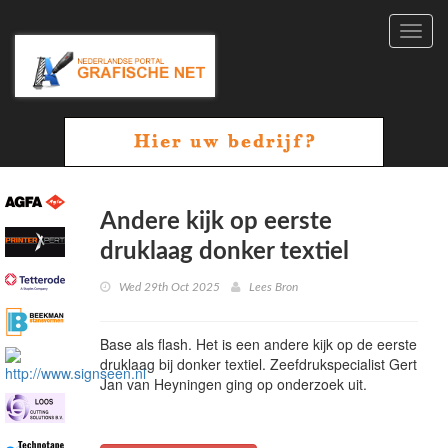
Toggl
navig
Andere kijk op eerste
druklaag donker textiel
Wed 29th Oct 2025
Lees Bron
Base als flash. Het is een andere kijk op de eerste
druklaag bij donker textiel. Zeefdrukspecialist Gert
Jan van Heyningen ging op onderzoek uit.