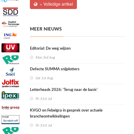
» Volledige artikel
MEER NIEUWS
Editorial: De weg wijzen
Mon 3rd Aug
Defecte SUMMA snijplotters
Sat 1st Aug
Letterheads 2026: ‘Terug naar de basis’
Fri 31st Jul
KVGO en Febelgra in gesprek over actuele
brancheontwikkelingen
Fri 31st Jul