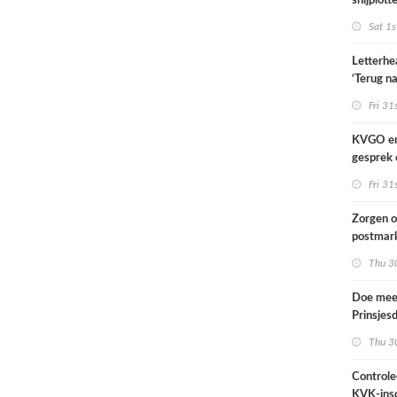
snijplott
Sat 1s
Letterhe
‘Terug na
Fri 31
KVGO en 
gesprek 
brancheo
Fri 31
Zorgen o
postmark
landelij
Thu 30
Doe mee
Prinsjes
2026
Thu 30
Controle
KVK-insc