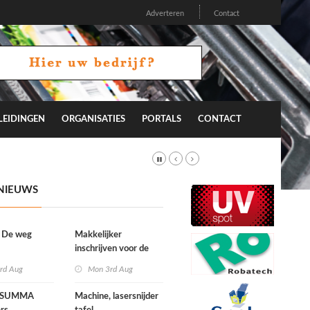
Adverteren
Contact
LEIDINGEN
ORGANISATIES
PORTALS
CONTACT
NIEUWS
l: De weg
Makkelijker
inschrijven voor de
FESPA Awards
rd Aug
Mon 3rd Aug
e SUMMA
Machine, lasersnijder