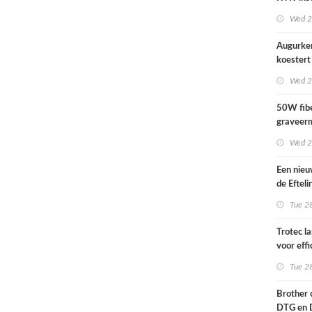
actueel i
Wed 2
Augurke
koestert 
Wed 2
50W fibe
graveer
Wed 2
Een nieu
de Efteli
kunnen n
Tue 28
Trotec l
voor effi
print-to
Tue 28
in sign e
Brother 
DTG en 