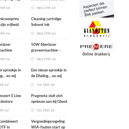
s
2.1 m – z.g.a.n.
9th Jul
Wed 29th Jul
nkroonprins
Cleaning cartridge
zijn vrijheid
Solvent Ink
9th Jul
Wed 29th Jul
rlaser
50W fiberlaser
machine
graveermachine –
complete set
9th Jul
Wed 29th Jul
w sprookje in
Een nieuw sprookje in
ng… en wij
de Efteling… en wij
iet wachten!
kunnen niet wachten!
th Jul
Tue 28th Jul
anceert E Line
Pragmeta sluit zich
ciëntere
opnieuw aan bij Ghent
-cut-productie
Workgroup
th Jul
Tue 28th Jul
n display
combineert
Vergoedingsregeling
DTF in
WIA-fouten start op