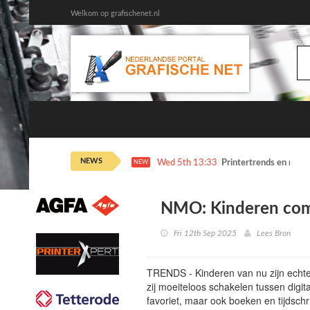
Welkom op grafischenet.nl
NEWS
Wed 5th 13:33
Printertrends en meer
NEW
NMO: Kinderen com
Fri 12th Sep 2025
Lees Bron
TRENDS - Kinderen van nu zijn echte
zij moeiteloos schakelen tussen digit
favoriet, maar ook boeken en tijdschr