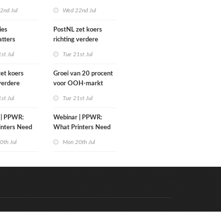
diabranche
grafimediabranche
2nd Jul
Wed 22nd Jul
rièreswitches
over carrièreswitches
ies
PostNL zet koers
tters
richting verdere
2026
verschraling:
st Jul
Tue 21st Jul
grafische bedrijven en
hun klanten betalen
et koers
Groei van 20 procent
de rekening
 verdere
voor OOH-markt
ing:
st Jul
Tue 21st Jul
e bedrijven en
ten betalen
 | PPWR:
Webinar | PPWR:
ing
inters Need
What Printers Need
to Know
0th Jul
Mon 20th Jul
Code & Hosted by:
e Meern Multimedia
VDVO
Contact