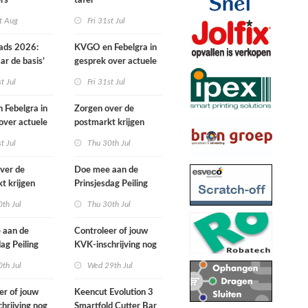
ers
tafel
t Aug
Fri 31st Jul
ads 2026:
KVGO en Febelgra in
ar de basis’
gesprek over actuele
brancheontwikkelingen
st Jul
Fri 31st Jul
Febelgra in
Zorgen over de
over actuele
postmarkt krijgen
ntwikkelingen
landelijke aandacht
st Jul
Thu 30th Jul
ver de
Doe mee aan de
t krijgen
Prinsjesdag Peiling
ke aandacht
2026
th Jul
Thu 30th Jul
 aan de
Controleer of jouw
dag Peiling
KVK-inschrijving nog
actueel is
th Jul
Wed 29th Jul
er of jouw
Keencut Evolution 3
hrijving nog
Smartfold Cutter Bar