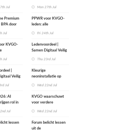
GTX300
1 september
7th Jul
Mon 27th Jul
me Premium
PPWR voor KVGO-
n BPA door
leden: alle
rond
hulpmiddelen,
th Jul
Fri 24th Jul
documenten en
webinar overzichtelijk
oor KVGO-
Ledenvoordeel |
op één plek
le
Samen Digitaal Veilig
elen,
th Jul
Thu 23rd Jul
ten en
overzichtelijk
rdeel |
Kleurige
lek
gitaal Veilig
neoninstallatie op
cover Sign Benelux
rd Jul
Wed 22nd Jul
26: AI
KVGO waarschuwt
ijgen rol in
voor verdere
oopproces
verslechtering
2nd Jul
Wed 22nd Jul
zakelijke postmarkt
licht lessen
Forum belicht lessen
uit de