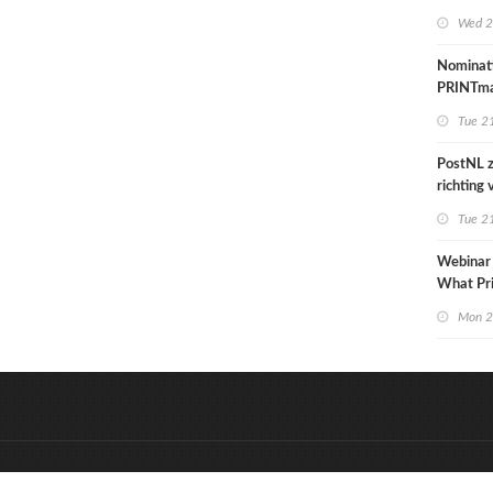
grafime
Wed 2
over car
Nominat
PRINTma
Awards 
Tue 21
PostNL z
richting
verschral
Tue 21
grafisch
hun klan
Webinar
de reken
What Pr
to Know
Mon 2
&
Onderdeel van:
BrancheConnect
D