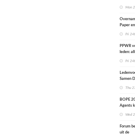
nieuwe 
Mon 2
Overna
Paper e
IPP afge
Fri 24
PPWR v
leden: al
hulpmidd
Fri 24
documen
webinar 
Ledenvoo
op één p
Samen Di
Thu 23
BOPE 20
Agents kr
het verk
Wed 2
Forum be
uit de