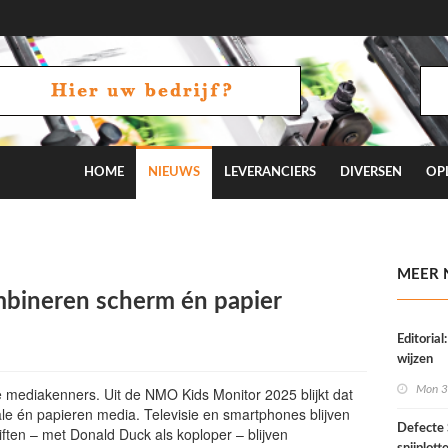
HOME
NIEUWS
LEVERANCIERS
DIVERSEN
OP
MEER 
bineren scherm én papier
Editoria
wijzen
Mon 3
 mediakenners. Uit de NMO Kids Monitor 2025 blijkt dat
ale én papieren media. Televisie en smartphones blijven
Defect
iften – met Donald Duck als koploper – blijven