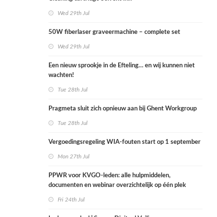
Wed 29th Jul
50W fiberlaser graveermachine – complete set
Wed 29th Jul
Een nieuw sprookje in de Efteling… en wij kunnen niet
wachten!
Tue 28th Jul
Pragmeta sluit zich opnieuw aan bij Ghent Workgroup
Tue 28th Jul
Vergoedingsregeling WIA-fouten start op 1 september
Mon 27th Jul
PPWR voor KVGO-leden: alle hulpmiddelen,
documenten en webinar overzichtelijk op één plek
Fri 24th Jul