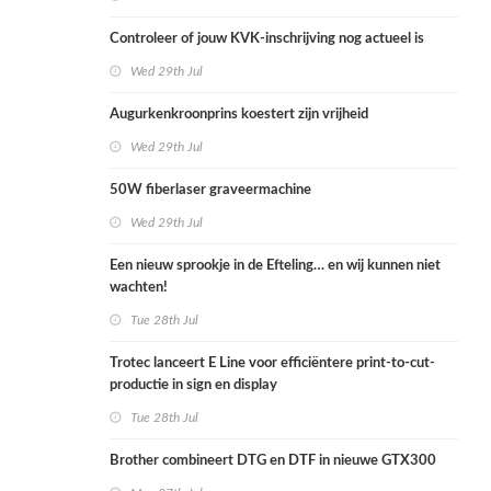
Controleer of jouw KVK-inschrijving nog actueel is
Wed 29th Jul
Augurkenkroonprins koestert zijn vrijheid
Wed 29th Jul
50W fiberlaser graveermachine
Wed 29th Jul
Een nieuw sprookje in de Efteling… en wij kunnen niet
wachten!
Tue 28th Jul
Trotec lanceert E Line voor efficiëntere print-to-cut-
productie in sign en display
Tue 28th Jul
Brother combineert DTG en DTF in nieuwe GTX300