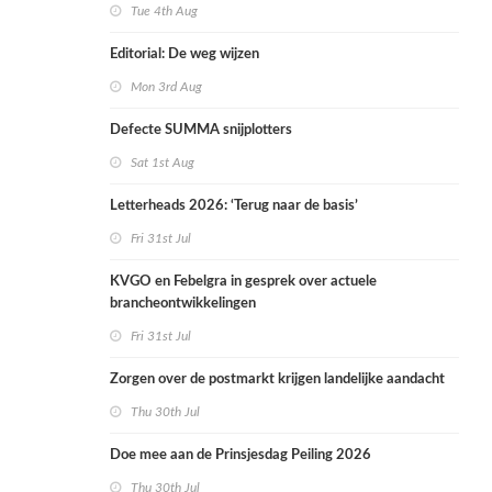
Tue 4th Aug
Editorial: De weg wijzen
Mon 3rd Aug
Defecte SUMMA snijplotters
Sat 1st Aug
Letterheads 2026: ‘Terug naar de basis’
Fri 31st Jul
KVGO en Febelgra in gesprek over actuele
brancheontwikkelingen
Fri 31st Jul
Zorgen over de postmarkt krijgen landelijke aandacht
Thu 30th Jul
Doe mee aan de Prinsjesdag Peiling 2026
Thu 30th Jul