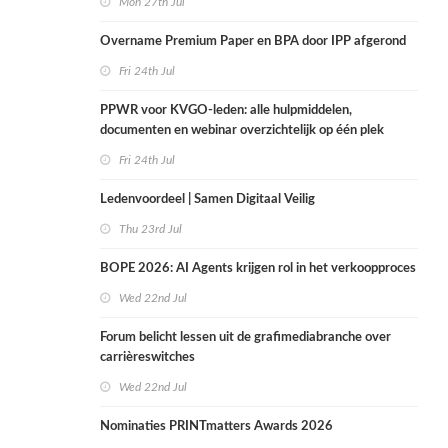
Mon 27th Jul
Overname Premium Paper en BPA door IPP afgerond
Fri 24th Jul
PPWR voor KVGO-leden: alle hulpmiddelen,
documenten en webinar overzichtelijk op één plek
Fri 24th Jul
Ledenvoordeel | Samen Digitaal Veilig
Thu 23rd Jul
BOPE 2026: AI Agents krijgen rol in het verkoopproces
Wed 22nd Jul
Forum belicht lessen uit de grafimediabranche over
carrièreswitches
Wed 22nd Jul
Nominaties PRINTmatters Awards 2026