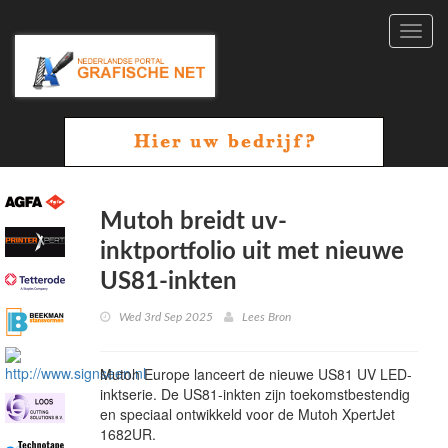
Toggl
navig
Mutoh breidt uv-
inktportfolio uit met nieuwe
US81-inkten
Wed 3rd Sep 2025
Lees Bron
Mutoh Europe lanceert de nieuwe US81 UV LED-
inktserie. De US81-inkten zijn toekomstbestendig
en speciaal ontwikkeld voor de Mutoh XpertJet
1682UR.