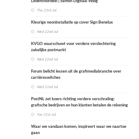
Ledenvoordeel | Samen Digitaal Veilig
Thu 23rd Jul
Kleurige neoninstallatie op cover Sign Benelux
Wed 22nd Jul
KVGO waarschuwt voor verdere verslechtering
zakelijke postmarkt
Wed 22nd Jul
Forum belicht lessen uit de grafimediabranche over
carrièreswitches
Wed 22nd Jul
PostNL zet koers richting verdere verschraling:
grafische bedrijven en hun klanten betalen de rekening
Tue 21st Jul
Waar we vandaan komen, inspireert waar we naartoe
gaan