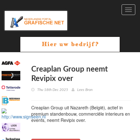
Toggl
navig
Creaplan Group neemt
Revipix over
Thu 18th Dec 2025
Lees Bron
Creaplan Group uit Nazareth (België), actief in
premium standenbouw, commerciële interieurs en
events, neemt Revipix over.