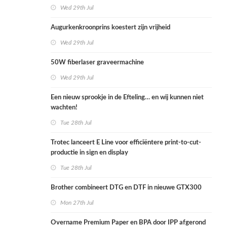
Wed 29th Jul
Augurkenkroonprins koestert zijn vrijheid
Wed 29th Jul
50W fiberlaser graveermachine
Wed 29th Jul
Een nieuw sprookje in de Efteling… en wij kunnen niet
wachten!
Tue 28th Jul
Trotec lanceert E Line voor efficiëntere print-to-cut-
productie in sign en display
Tue 28th Jul
Brother combineert DTG en DTF in nieuwe GTX300
Mon 27th Jul
Overname Premium Paper en BPA door IPP afgerond