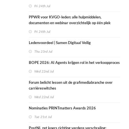
Fri 24th Jul
PPWR voor KVGO-leden: alle hulpmiddelen,
documenten en webinar overzichtelijk op één plek
Fri 24th Jul
Ledenvoordeel | Samen Digitaal Veilig
Thu 23rd Jul
BOPE 2026: AI Agents krijgen rol in het verkoopproces
Wed 22nd Jul
Forum belicht lessen uit de grafimediabranche over
carrièreswitches
Wed 22nd Jul
Nominaties PRINTmatters Awards 2026
Tue 21st Jul
PostNL zet koers richting verdere verschraling: