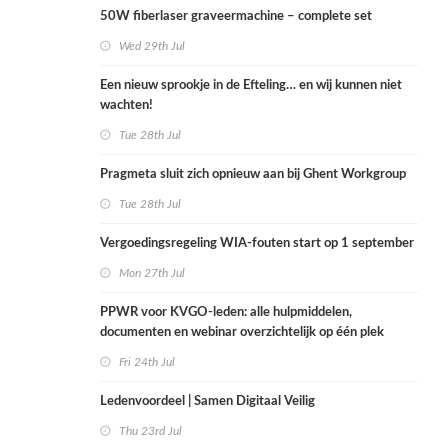
50W fiberlaser graveermachine – complete set
Wed 29th Jul
Een nieuw sprookje in de Efteling… en wij kunnen niet
wachten!
Tue 28th Jul
Pragmeta sluit zich opnieuw aan bij Ghent Workgroup
Tue 28th Jul
Vergoedingsregeling WIA-fouten start op 1 september
Mon 27th Jul
PPWR voor KVGO-leden: alle hulpmiddelen,
documenten en webinar overzichtelijk op één plek
Fri 24th Jul
Ledenvoordeel | Samen Digitaal Veilig
Thu 23rd Jul