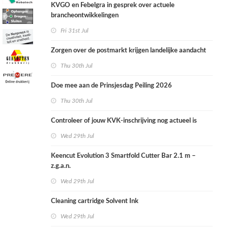
KVGO en Febelgra in gesprek over actuele
brancheontwikkelingen
Fri 31st Jul
Zorgen over de postmarkt krijgen landelijke aandacht
Thu 30th Jul
Doe mee aan de Prinsjesdag Peiling 2026
Thu 30th Jul
Controleer of jouw KVK-inschrijving nog actueel is
Wed 29th Jul
Keencut Evolution 3 Smartfold Cutter Bar 2.1 m –
z.g.a.n.
Wed 29th Jul
Cleaning cartridge Solvent Ink
Wed 29th Jul