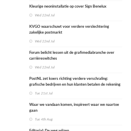
Kleurige neoninstallatie op cover Sign Benelux
Wed 22nd Jul
KVGO waarschuwt voor verdere verslechtering
zakelijke postmarkt
Wed 22nd Jul
Forum belicht lessen uit de grafimediabranche over
carrièreswitches
Wed 22nd Jul
PostNL zet koers richting verdere verschraling:
grafische bedrijven en hun klanten betalen de rekening
Tue 21st Jul
Waar we vandaan komen, inspireert waar we naartoe
gaan
Tue 4th Aug
Editorial: De weg wijzen