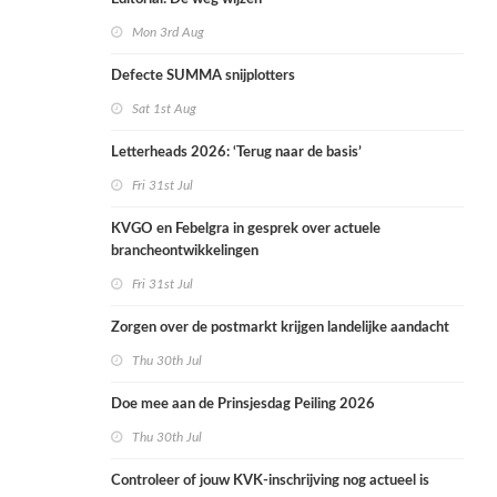
Mon 3rd Aug
Defecte SUMMA snijplotters
Sat 1st Aug
Letterheads 2026: ‘Terug naar de basis’
Fri 31st Jul
KVGO en Febelgra in gesprek over actuele
brancheontwikkelingen
Fri 31st Jul
Zorgen over de postmarkt krijgen landelijke aandacht
Thu 30th Jul
Doe mee aan de Prinsjesdag Peiling 2026
Thu 30th Jul
Controleer of jouw KVK-inschrijving nog actueel is