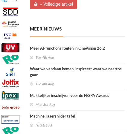
» Volledige artikel
MEER NIEUWS
Meer AI-functionaliteiten in OneVision 26.2
Tue 4th Aug
Waar we vandaan komen, inspireert waar we naartoe
gaan
Tue 4th Aug
Makkelijker inschrijven voor de FESPA Awards
Mon 3rd Aug
Machine, lasersnijder tafel
Fri 31st Jul