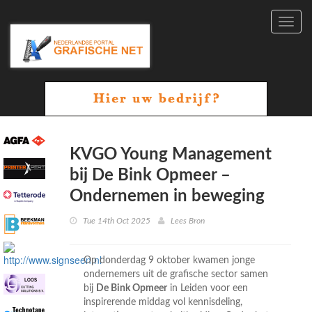
Toggl
navig
KVGO Young Management
bij De Bink Opmeer –
Ondernemen in beweging
Tue 14th Oct 2025
Lees Bron
Op donderdag 9 oktober kwamen jonge
ondernemers uit de grafische sector samen
bij
De Bink Opmeer
in Leiden voor een
inspirerende middag vol kennisdeling,