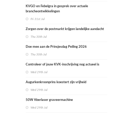
KVGO en Febelgra in gesprek over actuele
brancheontwikkelingen
Fri 31st Jul
Zorgen over de postmarkt krijgen landelijke aandacht
Thu 30th Jul
Doe mee aan de Prinsjesdag Peiling 2026
Thu 30th Jul
Controleer of jouw KVK-inschrijving nog actueel is
Wed 29th Jul
Augurkenkroonprins koestert zijn vrijheid
Wed 29th Jul
50W fiberlaser graveermachine
Wed 29th Jul