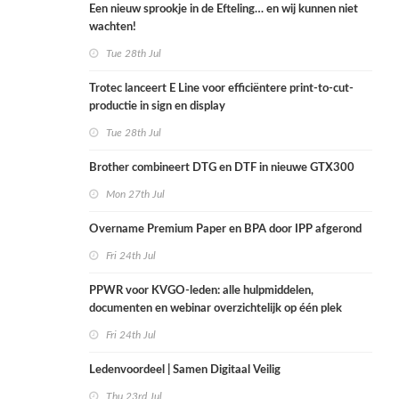
Een nieuw sprookje in de Efteling… en wij kunnen niet
wachten!
Tue 28th Jul
Trotec lanceert E Line voor efficiëntere print-to-cut-
productie in sign en display
Tue 28th Jul
Brother combineert DTG en DTF in nieuwe GTX300
Mon 27th Jul
Overname Premium Paper en BPA door IPP afgerond
Fri 24th Jul
PPWR voor KVGO-leden: alle hulpmiddelen,
documenten en webinar overzichtelijk op één plek
Fri 24th Jul
Ledenvoordeel | Samen Digitaal Veilig
Thu 23rd Jul