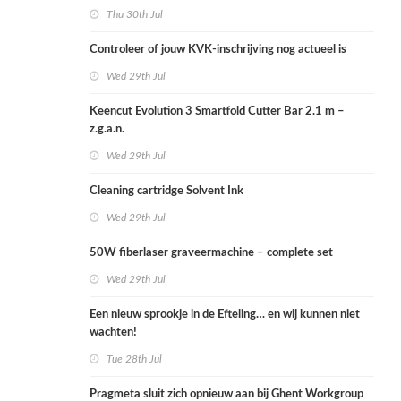
Thu 30th Jul
Controleer of jouw KVK-inschrijving nog actueel is
Wed 29th Jul
Keencut Evolution 3 Smartfold Cutter Bar 2.1 m –
z.g.a.n.
Wed 29th Jul
Cleaning cartridge Solvent Ink
Wed 29th Jul
50W fiberlaser graveermachine – complete set
Wed 29th Jul
Een nieuw sprookje in de Efteling… en wij kunnen niet
wachten!
Tue 28th Jul
Pragmeta sluit zich opnieuw aan bij Ghent Workgroup