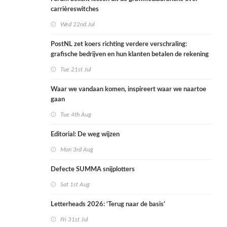
carrièreswitches
Wed 22nd Jul
PostNL zet koers richting verdere verschraling:
grafische bedrijven en hun klanten betalen de rekening
Tue 21st Jul
Waar we vandaan komen, inspireert waar we naartoe
gaan
Tue 4th Aug
Editorial: De weg wijzen
Mon 3rd Aug
Defecte SUMMA snijplotters
Sat 1st Aug
Letterheads 2026: ‘Terug naar de basis’
Fri 31st Jul