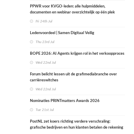
PPWR voor KVGO-leden: alle hulpmiddelen,
documenten en webinar overzichtelijk op één plek
Fri 24th Jul
Ledenvoordeel | Samen Digitaal Veilig
Thu 23rd Jul
BOPE 2026: AI Agents krijgen rol in het verkoopproces
Wed 22nd Jul
Forum belicht lessen uit de grafimediabranche over
carrièreswitches
Wed 22nd Jul
Nominaties PRINTmatters Awards 2026
Tue 21st Jul
PostNL zet koers richting verdere verschraling:
grafische bedrijven en hun klanten betalen de rekening