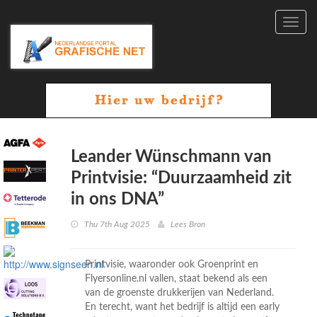
Toggl
navig
Leander Wünschmann van
Printvisie: “Duurzaamheid zit
in ons DNA”
Thu 7th Aug 2025
Lees Bron
Printvisie, waaronder ook Groenprint en
Flyersonline.nl vallen, staat bekend als een
van de groenste drukkerijen van Nederland.
En terecht, want het bedrijf is altijd een early