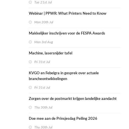
Tue 21st Jul
Webinar | PPWR: What Printers Need to Know
Mon 20th Jul
Makkelijker inschrijven voor de FESPA Awards
Mon 3rd Aug
Machine, lasersnijder tafel
Fri 31st Jul
KVGO en Febelgra in gesprek over actuele
brancheontwikkelingen
Fri 31st Jul
Zorgen over de postmarkt krijgen landelijke aandacht
Thu 30th Jul
Doe mee aan de Prinsjesdag Peiling 2026
Thu 30th Jul