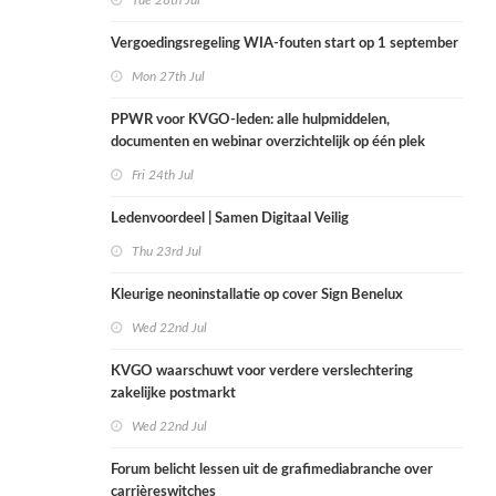
Tue 28th Jul
Vergoedingsregeling WIA-fouten start op 1 september
Mon 27th Jul
PPWR voor KVGO-leden: alle hulpmiddelen,
documenten en webinar overzichtelijk op één plek
Fri 24th Jul
Ledenvoordeel | Samen Digitaal Veilig
Thu 23rd Jul
Kleurige neoninstallatie op cover Sign Benelux
Wed 22nd Jul
KVGO waarschuwt voor verdere verslechtering
zakelijke postmarkt
Wed 22nd Jul
Forum belicht lessen uit de grafimediabranche over
carrièreswitches