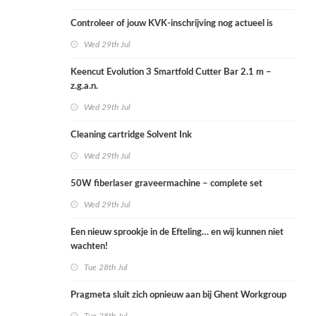
Controleer of jouw KVK-inschrijving nog actueel is
Wed 29th Jul
Keencut Evolution 3 Smartfold Cutter Bar 2.1 m –
z.g.a.n.
Wed 29th Jul
Cleaning cartridge Solvent Ink
Wed 29th Jul
50W fiberlaser graveermachine – complete set
Wed 29th Jul
Een nieuw sprookje in de Efteling… en wij kunnen niet
wachten!
Tue 28th Jul
Pragmeta sluit zich opnieuw aan bij Ghent Workgroup