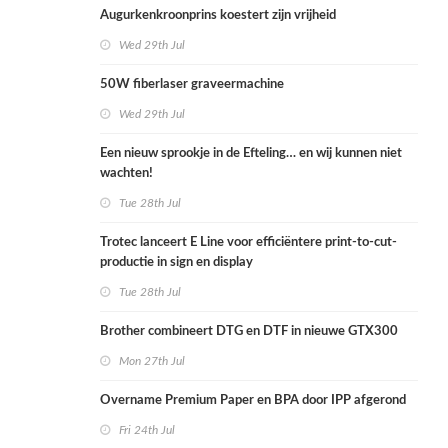
Augurkenkroonprins koestert zijn vrijheid
Wed 29th Jul
50W fiberlaser graveermachine
Wed 29th Jul
Een nieuw sprookje in de Efteling… en wij kunnen niet
wachten!
Tue 28th Jul
Trotec lanceert E Line voor efficiëntere print-to-cut-
productie in sign en display
Tue 28th Jul
Brother combineert DTG en DTF in nieuwe GTX300
Mon 27th Jul
Overname Premium Paper en BPA door IPP afgerond
Fri 24th Jul