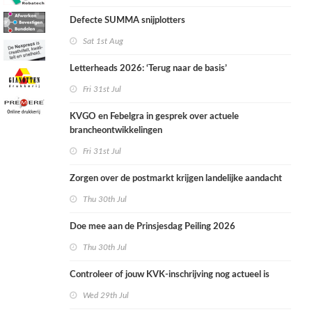
Defecte SUMMA snijplotters
Sat 1st Aug
Letterheads 2026: ‘Terug naar de basis’
Fri 31st Jul
KVGO en Febelgra in gesprek over actuele
brancheontwikkelingen
Fri 31st Jul
Zorgen over de postmarkt krijgen landelijke aandacht
Thu 30th Jul
Doe mee aan de Prinsjesdag Peiling 2026
Thu 30th Jul
Controleer of jouw KVK-inschrijving nog actueel is
Wed 29th Jul