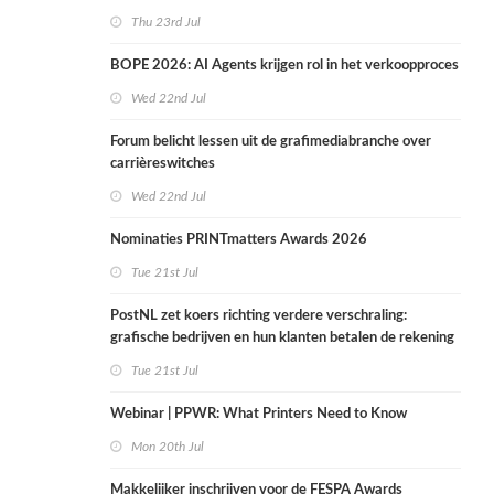
Thu 23rd Jul
BOPE 2026: AI Agents krijgen rol in het verkoopproces
Wed 22nd Jul
Forum belicht lessen uit de grafimediabranche over
carrièreswitches
Wed 22nd Jul
Nominaties PRINTmatters Awards 2026
Tue 21st Jul
PostNL zet koers richting verdere verschraling:
grafische bedrijven en hun klanten betalen de rekening
Tue 21st Jul
Webinar | PPWR: What Printers Need to Know
Mon 20th Jul
Makkelijker inschrijven voor de FESPA Awards