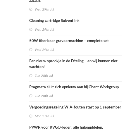
z.g.a.n.
Wed 29th Jul
Cleaning cartridge Solvent Ink
Wed 29th Jul
50W fiberlaser graveermachine – complete set
Wed 29th Jul
Een nieuw sprookje in de Efteling… en wij kunnen niet
wachten!
Tue 28th Jul
Pragmeta sluit zich opnieuw aan bij Ghent Workgroup
Tue 28th Jul
Vergoedingsregeling WIA-fouten start op 1 september
Mon 27th Jul
PPWR voor KVGO-leden: alle hulpmiddelen,