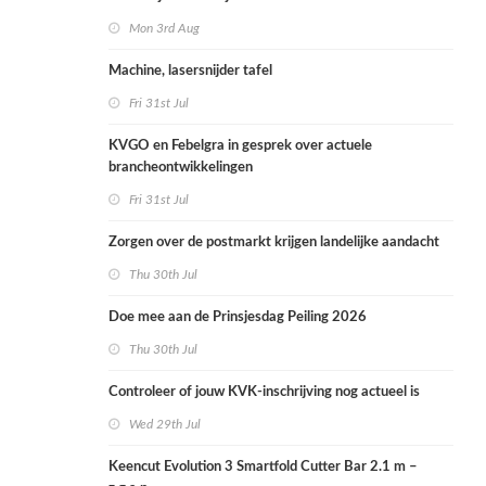
Mon 3rd Aug
Machine, lasersnijder tafel
Fri 31st Jul
KVGO en Febelgra in gesprek over actuele
brancheontwikkelingen
Fri 31st Jul
Zorgen over de postmarkt krijgen landelijke aandacht
Thu 30th Jul
Doe mee aan de Prinsjesdag Peiling 2026
Thu 30th Jul
Controleer of jouw KVK-inschrijving nog actueel is
Wed 29th Jul
Keencut Evolution 3 Smartfold Cutter Bar 2.1 m –