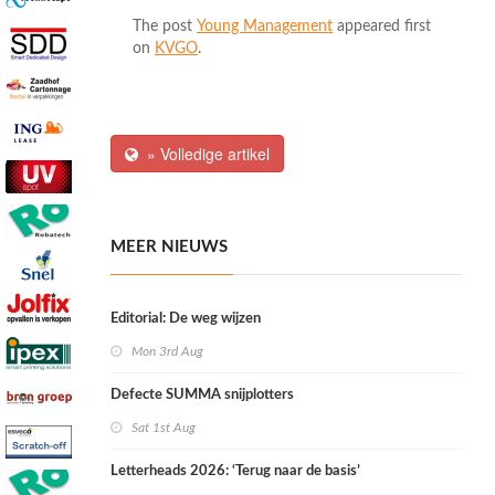
The post
Young Management
appeared first
on
KVGO
.
» Volledige artikel
MEER NIEUWS
Editorial: De weg wijzen
Mon 3rd Aug
Defecte SUMMA snijplotters
Sat 1st Aug
Letterheads 2026: ‘Terug naar de basis’