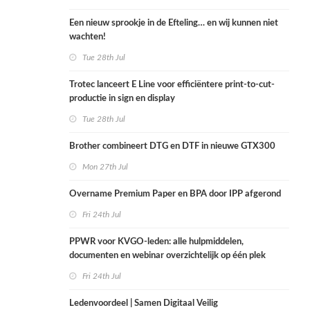
Een nieuw sprookje in de Efteling… en wij kunnen niet
wachten!
Tue 28th Jul
Trotec lanceert E Line voor efficiëntere print-to-cut-
productie in sign en display
Tue 28th Jul
Brother combineert DTG en DTF in nieuwe GTX300
Mon 27th Jul
Overname Premium Paper en BPA door IPP afgerond
Fri 24th Jul
PPWR voor KVGO-leden: alle hulpmiddelen,
documenten en webinar overzichtelijk op één plek
Fri 24th Jul
Ledenvoordeel | Samen Digitaal Veilig