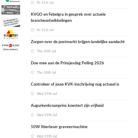
Fri 31st Jul
KVGO en Febelgra in gesprek over actuele
brancheontwikkelingen
Fri 31st Jul
Zorgen over de postmarkt krijgen landelijke aandacht
Thu 30th Jul
Doe mee aan de Prinsjesdag Peiling 2026
Thu 30th Jul
Controleer of jouw KVK-inschrijving nog actueel is
Wed 29th Jul
Augurkenkroonprins koestert zijn vrijheid
Wed 29th Jul
50W fiberlaser graveermachine
Wed 29th Jul