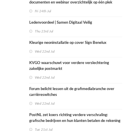
documenten en webinar overzichtelijk op één plek
Fri 24th Jul
Ledenvoordeel | Samen Digitaal Veilig
Thu 23rd Jul
Kleurige neoninstallatie op cover Sign Benelux
Wed 22nd Jul
KVGO waarschuwt voor verdere verslechtering
zakelijke postmarkt
Wed 22nd Jul
Forum belicht lessen uit de grafimediabranche over
carrièreswitches
Wed 22nd Jul
PostNL zet koers richting verdere verschraling:
grafische bedrijven en hun klanten betalen de rekening
Tue 21st Jul