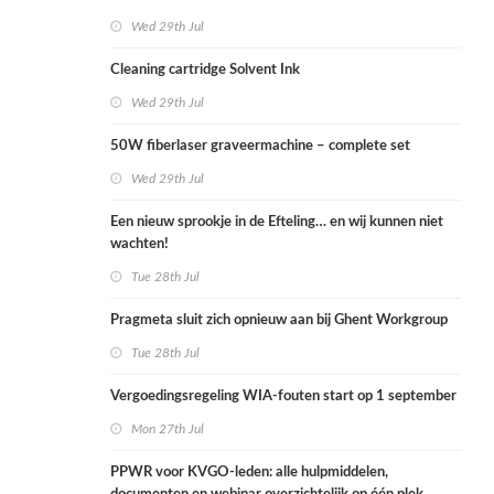
Wed 29th Jul
Cleaning cartridge Solvent Ink
Wed 29th Jul
50W fiberlaser graveermachine – complete set
Wed 29th Jul
Een nieuw sprookje in de Efteling… en wij kunnen niet
wachten!
Tue 28th Jul
Pragmeta sluit zich opnieuw aan bij Ghent Workgroup
Tue 28th Jul
Vergoedingsregeling WIA-fouten start op 1 september
Mon 27th Jul
PPWR voor KVGO-leden: alle hulpmiddelen,