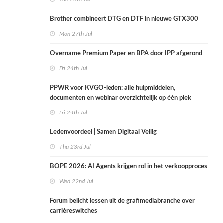
Brother combineert DTG en DTF in nieuwe GTX300
Mon 27th Jul
Overname Premium Paper en BPA door IPP afgerond
Fri 24th Jul
PPWR voor KVGO-leden: alle hulpmiddelen,
documenten en webinar overzichtelijk op één plek
Fri 24th Jul
Ledenvoordeel | Samen Digitaal Veilig
Thu 23rd Jul
BOPE 2026: AI Agents krijgen rol in het verkoopproces
Wed 22nd Jul
Forum belicht lessen uit de grafimediabranche over
carrièreswitches