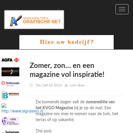
Toggl
navig
Zomer, zon… en een
magazine vol inspiratie!
Thu 2nd Jul 2026
Lees Bron
De komende dagen valt de
zomereditie van
het KVGO Magazine
bij je op de mat. Een
magazine om mee te nemen naar de tuin, het
terras of op vakantie.
The post