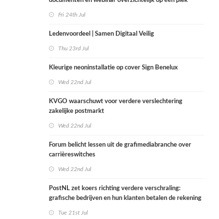
documenten en webinar overzichtelijk op één plek
Fri 24th Jul
Ledenvoordeel | Samen Digitaal Veilig
Thu 23rd Jul
Kleurige neoninstallatie op cover Sign Benelux
Wed 22nd Jul
KVGO waarschuwt voor verdere verslechtering
zakelijke postmarkt
Wed 22nd Jul
Forum belicht lessen uit de grafimediabranche over
carrièreswitches
Wed 22nd Jul
PostNL zet koers richting verdere verschraling:
grafische bedrijven en hun klanten betalen de rekening
Tue 21st Jul