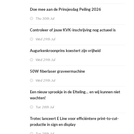
Doe mee aan de Prinsjesdag Peiling 2026
Thu 30th Jul
Controleer of jouw KVK-inschrijving nog actueel is
Wed 29th Jul
Augurkenkroonprins koestert zijn vrijheid
Wed 29th Jul
50W fiberlaser graveermachine
Wed 29th Jul
Een nieuw sprookje in de Efteling… en wij kunnen niet
wachten!
Tue 28th Jul
Trotec lanceert E Line voor efficiëntere print-to-cut-
productie in sign en display
Tue 28th Jul