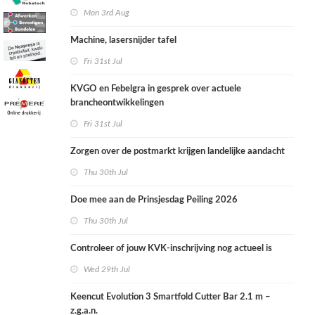
Mon 3rd Aug
Machine, lasersnijder tafel
Fri 31st Jul
KVGO en Febelgra in gesprek over actuele
brancheontwikkelingen
Fri 31st Jul
Zorgen over de postmarkt krijgen landelijke aandacht
Thu 30th Jul
Doe mee aan de Prinsjesdag Peiling 2026
Thu 30th Jul
Controleer of jouw KVK-inschrijving nog actueel is
Wed 29th Jul
Keencut Evolution 3 Smartfold Cutter Bar 2.1 m –
z.g.a.n.