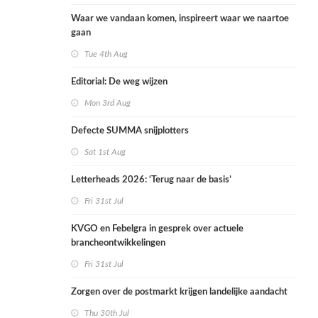
Waar we vandaan komen, inspireert waar we naartoe
gaan
Tue 4th Aug
Editorial: De weg wijzen
Mon 3rd Aug
Defecte SUMMA snijplotters
Sat 1st Aug
Letterheads 2026: ‘Terug naar de basis’
Fri 31st Jul
KVGO en Febelgra in gesprek over actuele
brancheontwikkelingen
Fri 31st Jul
Zorgen over de postmarkt krijgen landelijke aandacht
Thu 30th Jul