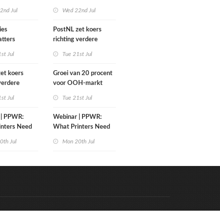
diabranche
grafimediabranche
2nd Jul
Wed 22nd Jul
rièreswitches
over carrièreswitches
ies
PostNL zet koers
tters
richting verdere
2026
verschraling:
st Jul
Tue 21st Jul
grafische bedrijven en
hun klanten betalen
et koers
Groei van 20 procent
de rekening
 verdere
voor OOH-markt
ing:
st Jul
Tue 21st Jul
e bedrijven en
ten betalen
 | PPWR:
Webinar | PPWR:
ing
inters Need
What Printers Need
to Know
0th Jul
Mon 20th Jul
Code & Hosted by:
e Meern Multimedia
VDVO
Contact