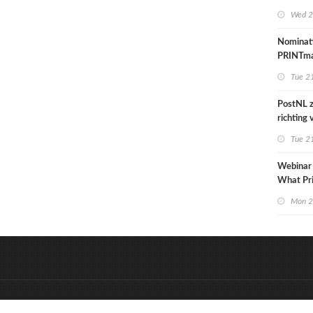
grafime
Wed 2
over car
Nominat
PRINTma
Awards 
Tue 21
PostNL z
richting
verschral
Tue 21
grafisch
hun klan
Webinar
de reken
What Pr
to Know
Mon 2
&
Onderdeel van:
BrancheConnect
D