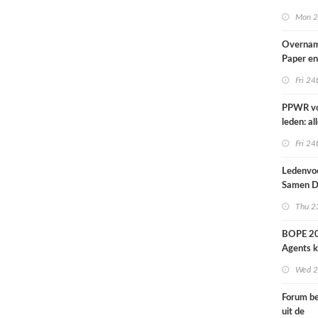
nieuwe 
Mon 2
Overna
Paper e
IPP afge
Fri 24
PPWR v
leden: al
hulpmidd
Fri 24
documen
webinar 
Ledenvoo
op één p
Samen Di
Thu 23
BOPE 20
Agents kr
het verk
Wed 2
Forum be
uit de