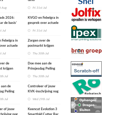
ers
tafel
t Aug
Fri 31st Jul
ads 2026:
KVGO en Febelgra in
ar de basis’
gesprek over actuele
brancheontwikkelingen
st Jul
Fri 31st Jul
Febelgra in
Zorgen over de
over actuele
postmarkt krijgen
ntwikkelingen
landelijke aandacht
st Jul
Thu 30th Jul
ver de
Doe mee aan de
t krijgen
Prinsjesdag Peiling
ke aandacht
2026
th Jul
Thu 30th Jul
 aan de
Controleer of jouw
dag Peiling
KVK-inschrijving nog
actueel is
th Jul
Wed 29th Jul
er of jouw
Keencut Evolution 3
hrijving nog
Smartfold Cutter Bar