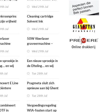
s
2.1 m – z.g.a.n.
9th Jul
Wed 29th Jul
nkroonprins
Cleaning cartridge
zijn vrijheid
Solvent Ink
9th Jul
Wed 29th Jul
rlaser
50W fiberlaser
machine
graveermachine –
complete set
9th Jul
Wed 29th Jul
w sprookje in
Een nieuw sprookje in
ng… en wij
de Efteling… en wij
iet wachten!
kunnen niet wachten!
th Jul
Tue 28th Jul
anceert E Line
Pragmeta sluit zich
ciëntere
opnieuw aan bij Ghent
-cut-productie
Workgroup
th Jul
Tue 28th Jul
n display
combineert
Vergoedingsregeling
DTF in
WIA-fouten start op