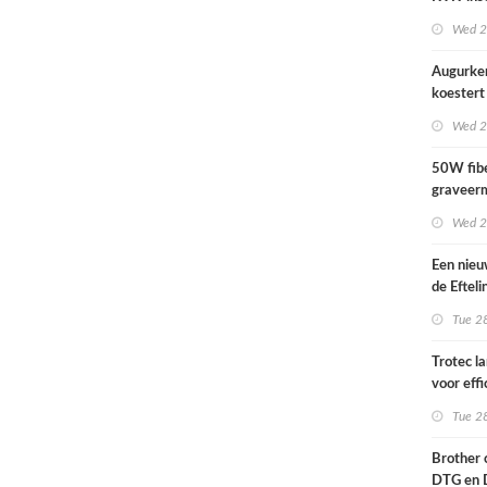
actueel i
Wed 2
Augurke
koestert 
Wed 2
50W fibe
graveer
Wed 2
Een nieu
de Efteli
kunnen n
Tue 28
Trotec l
voor effi
print-to
Tue 28
in sign e
Brother 
DTG en 