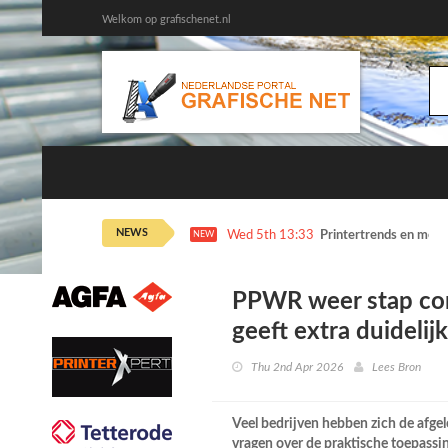
Welkom op grafischenet.nl
NEWS
Wed 5th 13:33
Printertrends en meer
NEW
PPWR weer stap co
geeft extra duidelij
Thu 2nd Apr 2026
Lees Bron
Veel bedrijven hebben zich de afge
vragen over de praktische toepass