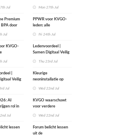
GTX300
1 september
7th Jul
Mon 27th Jul
me Premium
PPWR voor KVGO-
n BPA door
leden: alle
rond
hulpmiddelen,
th Jul
Fri 24th Jul
documenten en
webinar overzichtelijk
oor KVGO-
Ledenvoordeel |
op één plek
le
Samen Digitaal Veilig
elen,
th Jul
Thu 23rd Jul
ten en
overzichtelijk
rdeel |
Kleurige
lek
gitaal Veilig
neoninstallatie op
cover Sign Benelux
rd Jul
Wed 22nd Jul
26: AI
KVGO waarschuwt
ijgen rol in
voor verdere
oopproces
verslechtering
2nd Jul
Wed 22nd Jul
zakelijke postmarkt
licht lessen
Forum belicht lessen
uit de