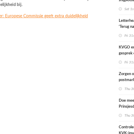
snijplott
lijkheid bij.
Sat 1s
: Europese Commissie geeft extra duidelijkheid
Letterhe
‘Terug na
Fri 31
KVGO en 
gesprek 
brancheo
Fri 31
Zorgen o
postmark
landelij
Thu 30
Doe mee
Prinsjes
2026
Thu 30
Controle
KVK-insc