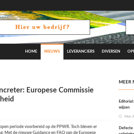
HOME
NIEUWS
LEVERANCIERS
DIVERSEN
OP
MEER 
ncreter: Europese Commissie
kheid
Editoria
wijzen
Mon 3
lopen periode voorbereid op de PPWR. Toch bleven er
Defect
ing. Met de nieuwe Guidance en FAQ van de Europese