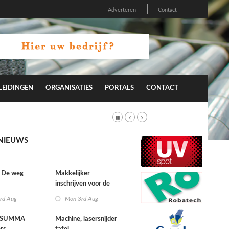
Adverteren
Contact
LEIDINGEN
ORGANISATIES
PORTALS
CONTACT
NIEUWS
l: De weg
Makkelijker
inschrijven voor de
FESPA Awards
rd Aug
Mon 3rd Aug
e SUMMA
Machine, lasersnijder