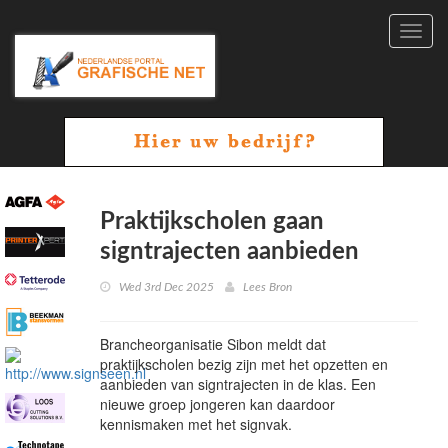
Toggl
navig
Praktijkscholen gaan
signtrajecten aanbieden
Wed 3rd Dec 2025
Lees Bron
Brancheorganisatie Sibon meldt dat
praktijkscholen bezig zijn met het opzetten en
aanbieden van signtrajecten in de klas. Een
nieuwe groep jongeren kan daardoor
kennismaken met het signvak.