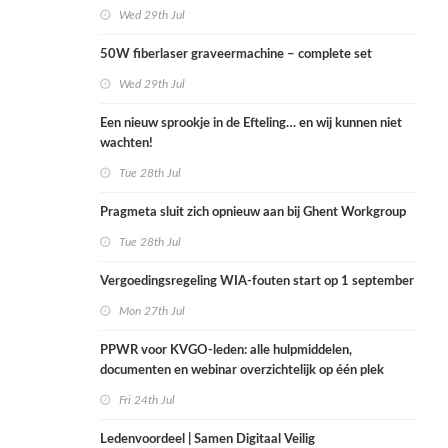
Wed 29th Jul
50W fiberlaser graveermachine – complete set
Wed 29th Jul
Een nieuw sprookje in de Efteling… en wij kunnen niet
wachten!
Tue 28th Jul
Pragmeta sluit zich opnieuw aan bij Ghent Workgroup
Tue 28th Jul
Vergoedingsregeling WIA-fouten start op 1 september
Mon 27th Jul
PPWR voor KVGO-leden: alle hulpmiddelen,
documenten en webinar overzichtelijk op één plek
Fri 24th Jul
Ledenvoordeel | Samen Digitaal Veilig