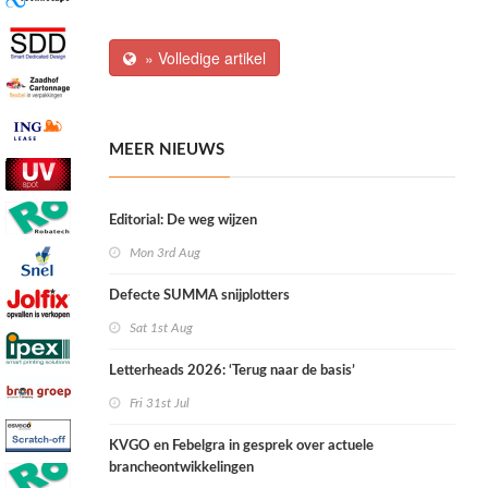
» Volledige artikel
MEER NIEUWS
Editorial: De weg wijzen
Mon 3rd Aug
Defecte SUMMA snijplotters
Sat 1st Aug
Letterheads 2026: ‘Terug naar de basis’
Fri 31st Jul
KVGO en Febelgra in gesprek over actuele
brancheontwikkelingen