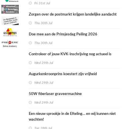
Fri 31st Jul
Zorgen over de postmarkt krijgen landelijke aandacht
Thu 30th Jul
Doe mee aan de Prinsjesdag Peiling 2026
Thu 30th Jul
Controleer of jouw KVK-inschrijving nog actueel is
Wed 29th Jul
Augurkenkroonprins koestert zijn vrijheid
Wed 29th Jul
50W fiberlaser graveermachine
Wed 29th Jul
Een nieuw sprookje in de Efteling… en wij kunnen niet
wachten!
Tue 28th Jul