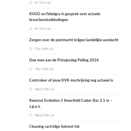
Fri 31st Jul
KVGO en Febelgra in gesprek over actuele
brancheontwikkelingen
Fri 31st Jul
Zorgen over de postmarkt krijgen landelijke aandacht
Thu 30th Jul
Doe mee aan de Prinsjesdag Peiling 2026
Thu 30th Jul
Controleer of jouw KVK-inschrijving nog actueel is
Wed 29th Jul
Keencut Evolution 3 Smartfold Cutter Bar 2.1 m –
z.g.a.n.
Wed 29th Jul
Cleaning cartridge Solvent Ink