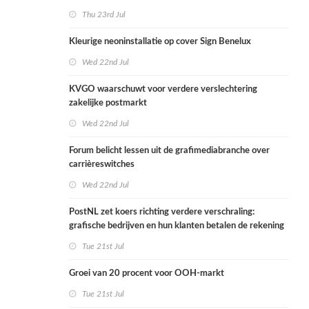
Thu 23rd Jul
Kleurige neoninstallatie op cover Sign Benelux
Wed 22nd Jul
KVGO waarschuwt voor verdere verslechtering
zakelijke postmarkt
Wed 22nd Jul
Forum belicht lessen uit de grafimediabranche over
carrièreswitches
Wed 22nd Jul
PostNL zet koers richting verdere verschraling:
grafische bedrijven en hun klanten betalen de rekening
Tue 21st Jul
Groei van 20 procent voor OOH-markt
Tue 21st Jul