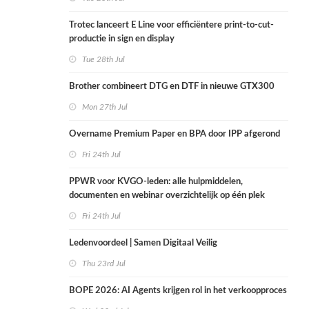
Trotec lanceert E Line voor efficiëntere print-to-cut-
productie in sign en display
Tue 28th Jul
Brother combineert DTG en DTF in nieuwe GTX300
Mon 27th Jul
Overname Premium Paper en BPA door IPP afgerond
Fri 24th Jul
PPWR voor KVGO-leden: alle hulpmiddelen,
documenten en webinar overzichtelijk op één plek
Fri 24th Jul
Ledenvoordeel | Samen Digitaal Veilig
Thu 23rd Jul
BOPE 2026: AI Agents krijgen rol in het verkoopproces