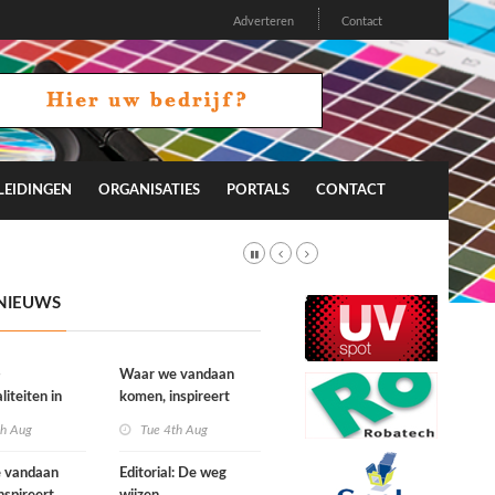
Adverteren
Contact
LEIDINGEN
ORGANISATIES
PORTALS
CONTACT
NIEUWS
-
Waar we vandaan
liteiten in
komen, inspireert
on 26.2
waar we naartoe gaan
th Aug
Tue 4th Aug
 vandaan
Editorial: De weg