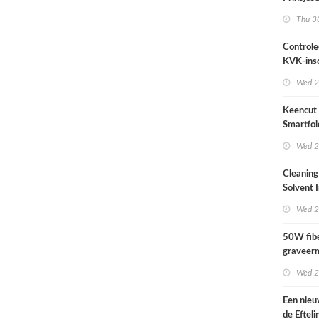
2026
Thu 30
Controle
KVK-insc
actueel i
Wed 2
Keencut 
Smartfol
2.1 m – z
Wed 2
Cleaning
Solvent 
Wed 2
50W fibe
graveer
complete
Wed 2
Een nieu
de Efteli