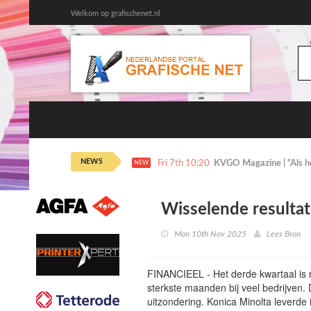
Welkom op grafischenet.nl
NEWS
Fri 7th 10:20
KVGO Magazine | “Als het
NEW
Wisselende resulta
Mon 10th Nov 2025
Lees Bron
FINANCIEEL - Het derde kwartaal is 
sterkste maanden bij veel bedrijven. 
uitzondering. Konica Minolta leverde 