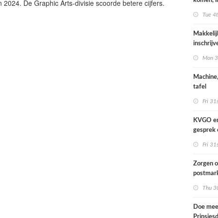
komen, i
n 2024. De Graphic Arts-divisie scoorde betere cijfers.
waar we
Tue 4
Makkelij
inschrij
FESPA A
Mon 3
Machine,
tafel
Fri 31
KVGO en 
gesprek 
brancheo
Fri 31
Zorgen o
postmark
landelij
Thu 30
Doe mee
Prinsjes