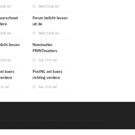
gn Benelux
het verkoopproces
2nd Jul
Wed 22nd Jul
aarschuwt
Forum belicht lessen
dere
uit de
tering
grafimediabranche
2nd Jul
Wed 22nd Jul
e postmarkt
over carrièreswitches
licht lessen
Nominaties
PRINTmatters
diabranche
Awards 2026
2nd Jul
Tue 21st Jul
rièreswitches
et koers
PostNL zet koers
 verdere
richting verdere
ing:
verschraling:
st Jul
Tue 21st Jul
e bedrijven en
grafische bedrijven en
ten betalen
hun klanten betalen
ing
de rekening
Code & Hosted by:
e Meern Multimedia
VDVO
Contact