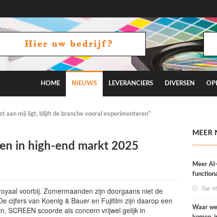
HOME
NIEUWS
LEVERANCIERS
DIVERSEN
OP
 aan mij ligt, blijft de branche vooral experimenteren”
MEER 
ten in high-end markt 2025
Meer AI
functiona
OneVisi
Tue 4
royaal voorbij. Zomermaanden zijn doorgaans niet de
De cijfers van Koenig & Bauer en Fujifilm zijn daarop een
Waar we
in, SCREEN scoorde als concern vrijwel gelijk in