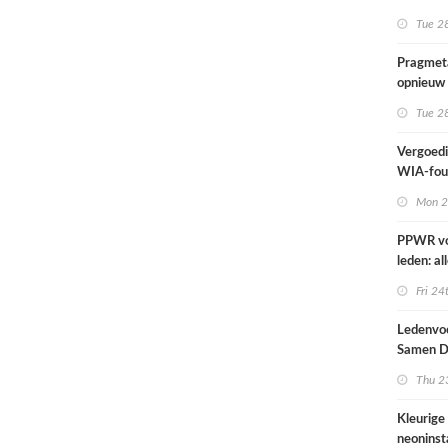
kunnen n
Tue 28
Pragmeta
opnieuw 
Workgro
Tue 28
Vergoedi
WIA-fout
1 septe
Mon 2
PPWR v
leden: al
hulpmidd
Fri 24
documen
webinar 
Ledenvoo
op één p
Samen Di
Thu 23
Kleurige
neoninsta