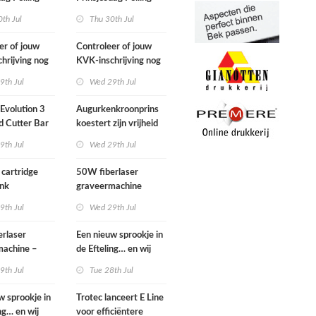
2026
th Jul
Thu 30th Jul
er of jouw
Controleer of jouw
hrijving nog
KVK-inschrijving nog
s
actueel is
9th Jul
Wed 29th Jul
Evolution 3
Augurkenkroonprins
d Cutter Bar
koestert zijn vrijheid
.g.a.n.
9th Jul
Wed 29th Jul
 cartridge
50W fiberlaser
Ink
graveermachine
9th Jul
Wed 29th Jul
rlaser
Een nieuw sprookje in
machine –
de Efteling… en wij
 set
kunnen niet wachten!
9th Jul
Tue 28th Jul
w sprookje in
Trotec lanceert E Line
ng… en wij
voor efficiëntere