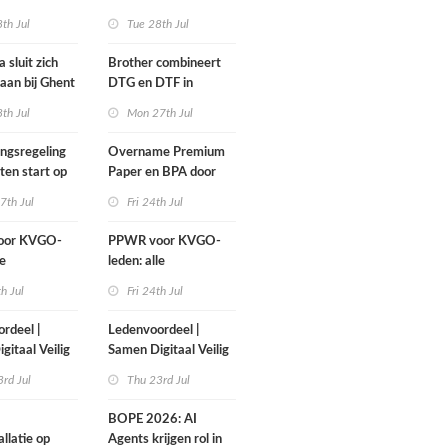
iet wachten!
print-to-cut-productie
th Jul
Tue 28th Jul
in sign en display
 sluit zich
Brother combineert
aan bij Ghent
DTG en DTF in
up
nieuwe GTX300
th Jul
Mon 27th Jul
ngsregeling
Overname Premium
en start op
Paper en BPA door
mber
IPP afgerond
7th Jul
Fri 24th Jul
oor KVGO-
PPWR voor KVGO-
le
leden: alle
elen,
hulpmiddelen,
th Jul
Fri 24th Jul
ten en
documenten en
overzichtelijk
webinar overzichtelijk
rdeel |
Ledenvoordeel |
lek
op één plek
gitaal Veilig
Samen Digitaal Veilig
rd Jul
Thu 23rd Jul
BOPE 2026: AI
llatie op
Agents krijgen rol in