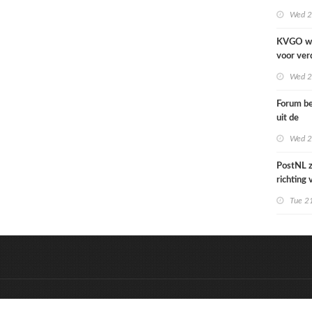
cover Si
Wed 2
KVGO w
voor ver
verslech
Wed 2
zakelijk
Forum be
uit de
grafime
Wed 2
over car
PostNL z
richting
verschral
Tue 21
grafisch
hun klan
de reken
&
Onderdeel van:
BrancheConnect
D