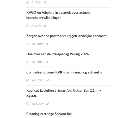
Fri 31st Jul
KVGO en Febelgra in gesprek over actuele
brancheontwikkelingen
Fri 31st Jul
Zorgen over de postmarkt krijgen landelijke aandacht
Thu 30th Jul
Doe mee aan de Prinsjesdag Peiling 2026
Thu 30th Jul
Controleer of jouw KVK-inschrijving nog actueel is
Wed 29th Jul
Keencut Evolution 3 Smartfold Cutter Bar 2.1 m –
z.g.a.n.
Wed 29th Jul
Cleaning cartridge Solvent Ink