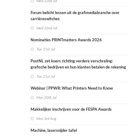
Wed 22nd Jul
Forum belicht lessen uit de grafimediabranche over
carrièreswitches
Wed 22nd Jul
Nominaties PRINTmatters Awards 2026
Tue 21st Jul
PostNL zet koers richting verdere verschraling:
grafische bedrijven en hun klanten betalen de rekening
Tue 21st Jul
Webinar | PPWR: What Printers Need to Know
Mon 20th Jul
Makkelijker inschrijven voor de FESPA Awards
Mon 3rd Aug
Machine, lasersnijder tafel