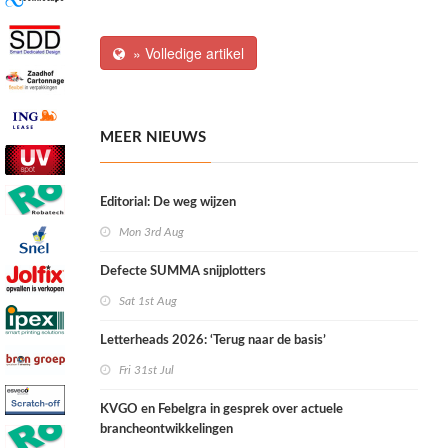
» Volledige artikel
MEER NIEUWS
Editorial: De weg wijzen
Mon 3rd Aug
Defecte SUMMA snijplotters
Sat 1st Aug
Letterheads 2026: ‘Terug naar de basis’
Fri 31st Jul
KVGO en Febelgra in gesprek over actuele
brancheontwikkelingen