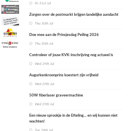
Fri 31st Jul
Zorgen over de postmarkt krijgen landelijke aandacht
Thu 30th Jul
Doe mee aan de Prinsjesdag Peiling 2026
Thu 30th Jul
Controleer of jouw KVK-inschrijving nog actueel is
Wed 29th Jul
Augurkenkroonprins koestert zijn vrijheid
Wed 29th Jul
50W fiberlaser graveermachine
Wed 29th Jul
Een nieuw sprookje in de Efteling… en wij kunnen niet
wachten!
Tue 28th Jul