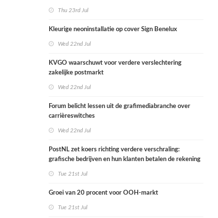
Thu 23rd Jul
Kleurige neoninstallatie op cover Sign Benelux
Wed 22nd Jul
KVGO waarschuwt voor verdere verslechtering
zakelijke postmarkt
Wed 22nd Jul
Forum belicht lessen uit de grafimediabranche over
carrièreswitches
Wed 22nd Jul
PostNL zet koers richting verdere verschraling:
grafische bedrijven en hun klanten betalen de rekening
Tue 21st Jul
Groei van 20 procent voor OOH-markt
Tue 21st Jul