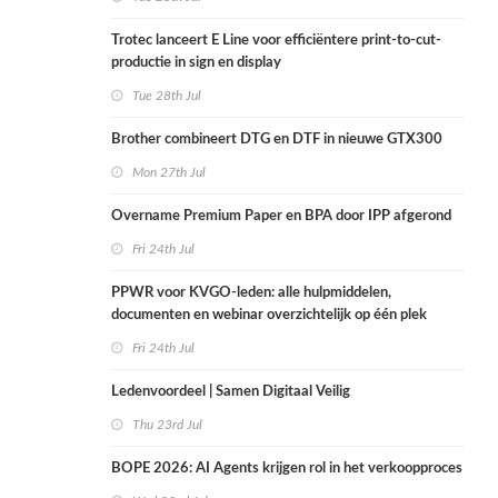
Trotec lanceert E Line voor efficiëntere print-to-cut-
productie in sign en display
Tue 28th Jul
Brother combineert DTG en DTF in nieuwe GTX300
Mon 27th Jul
Overname Premium Paper en BPA door IPP afgerond
Fri 24th Jul
PPWR voor KVGO-leden: alle hulpmiddelen,
documenten en webinar overzichtelijk op één plek
Fri 24th Jul
Ledenvoordeel | Samen Digitaal Veilig
Thu 23rd Jul
BOPE 2026: AI Agents krijgen rol in het verkoopproces