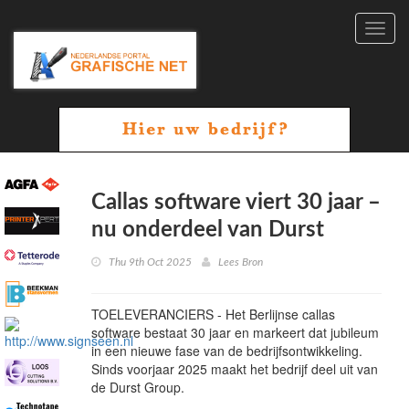
Toggl
navig
Callas software viert 30 jaar –
nu onderdeel van Durst
Thu 9th Oct 2025
Lees Bron
TOELEVERANCIERS - Het Berlijnse callas
software bestaat 30 jaar en markeert dat jubileum
in een nieuwe fase van de bedrijfsontwikkeling.
Sinds voorjaar 2025 maakt het bedrijf deel uit van
de Durst Group.