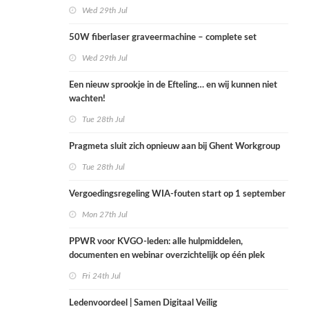
Wed 29th Jul
50W fiberlaser graveermachine – complete set
Wed 29th Jul
Een nieuw sprookje in de Efteling… en wij kunnen niet
wachten!
Tue 28th Jul
Pragmeta sluit zich opnieuw aan bij Ghent Workgroup
Tue 28th Jul
Vergoedingsregeling WIA-fouten start op 1 september
Mon 27th Jul
PPWR voor KVGO-leden: alle hulpmiddelen,
documenten en webinar overzichtelijk op één plek
Fri 24th Jul
Ledenvoordeel | Samen Digitaal Veilig