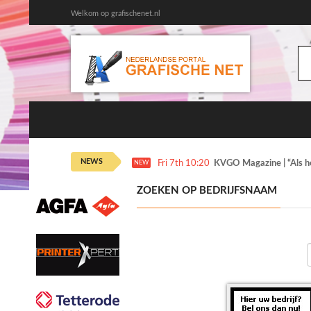
Welkom op grafischenet.nl
NEWS
Fri 7th 10:20
KVGO Magazine | “Als het
NEW
ZOEKEN OP BEDRIJFSNAAM