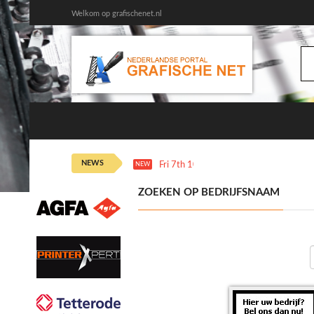
Welkom op grafischenet.nl
NEWS
Fri 7th 10:20
KVGO Magazine | “Als het
NEW
ZOEKEN OP BEDRIJFSNAAM