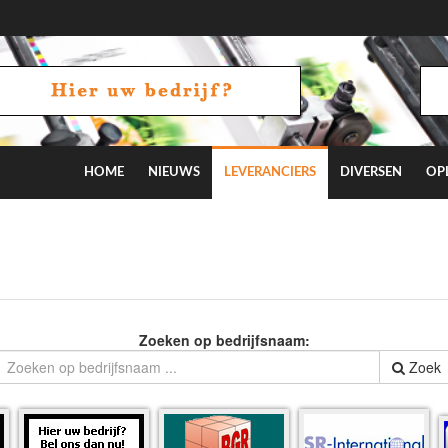
HOME
NIEUWS
LEVERANCIERS
DIVERSEN
OP
 aan mij ligt, blijft de branche vooral experimenteren”
Zoeken op bedrijfsnaam:
Zoek