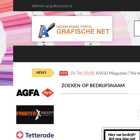
Welkom op grafischenet.nl
NEWS
Fri 7th 10:20
KVGO Magazine | “Als het
NEW
ZOEKEN OP BEDRIJFSNAAM