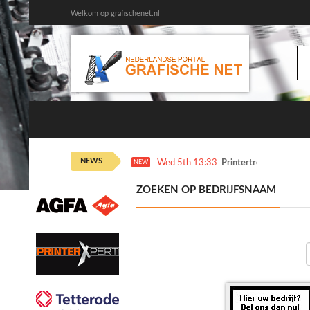
Welkom op grafischenet.nl
NEWS
Wed 5th 13:33
Printertrends en meer
NEW
ZOEKEN OP BEDRIJFSNAAM