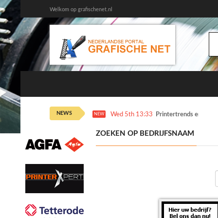
Welkom op grafischenet.nl
NEWS
Wed 5th 13:33
Printertrends en meer
NEW
ZOEKEN OP BEDRIJFSNAAM