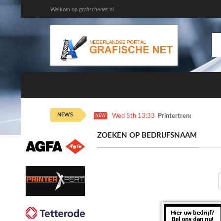
Welkom op grafischenet.nl
NEWS
Wed 5th 13:33
Printertrends en meer
NEW
ZOEKEN OP BEDRIJFSNAAM