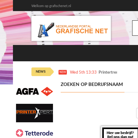
Welkom op grafischenet.nl
NEWS
Wed 5th 13:33
Printertrends en meer
NEW
ZOEKEN OP BEDRIJFSNAAM