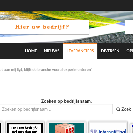
HOME
NIEUWS
LEVERANCIERS
DIVERSEN
OP
 aan mij ligt, blijft de branche vooral experimenteren”
Zoeken op bedrijfsnaam:
Zoek