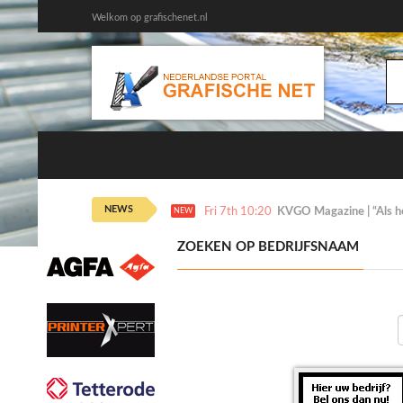
Welkom op grafischenet.nl
NEWS
Fri 7th 10:20
KVGO Magazine | “Als het
NEW
ZOEKEN OP BEDRIJFSNAAM