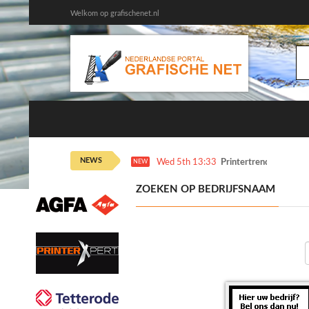
Welkom op grafischenet.nl
NEWS
Wed 5th 13:33
Printertrends en meer
NEW
ZOEKEN OP BEDRIJFSNAAM