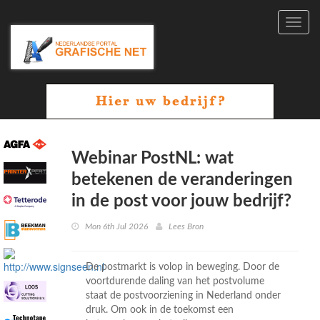
Toggl
navig
Webinar PostNL: wat
betekenen de veranderingen
in de post voor jouw bedrijf?
Mon 6th Jul 2026
Lees Bron
De postmarkt is volop in beweging. Door de
voortdurende daling van het postvolume
staat de postvoorziening in Nederland onder
druk. Om ook in de toekomst een