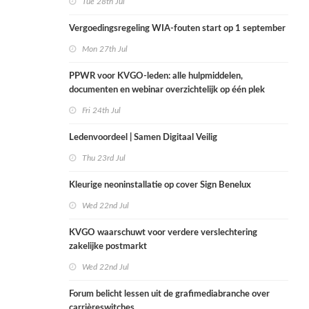
Tue 28th Jul
Vergoedingsregeling WIA-fouten start op 1 september
Mon 27th Jul
PPWR voor KVGO-leden: alle hulpmiddelen,
documenten en webinar overzichtelijk op één plek
Fri 24th Jul
Ledenvoordeel | Samen Digitaal Veilig
Thu 23rd Jul
Kleurige neoninstallatie op cover Sign Benelux
Wed 22nd Jul
KVGO waarschuwt voor verdere verslechtering
zakelijke postmarkt
Wed 22nd Jul
Forum belicht lessen uit de grafimediabranche over
carrièreswitches