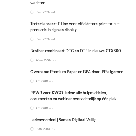
wachten!
Tue 28th Jul
Trotec lanceert E Line voor efficiëntere print-to-cut-
productie in sign en display
Tue 28th Jul
Brother combineert DTG en DTF in nieuwe GTX300
Mon 27th Jul
Overname Premium Paper en BPA door IPP afgerond
Fri 24th Jul
PPWR voor KVGO-leden: alle hulpmiddelen,
documenten en webinar overzichtelijk op één plek
Fri 24th Jul
Ledenvoordeel | Samen Digitaal Veilig
Thu 23rd Jul