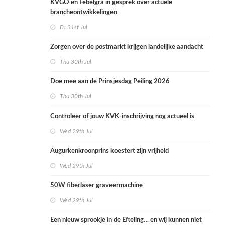
KVGO en Febelgra in gesprek over actuele
brancheontwikkelingen
Fri 31st Jul
Zorgen over de postmarkt krijgen landelijke aandacht
Thu 30th Jul
Doe mee aan de Prinsjesdag Peiling 2026
Thu 30th Jul
Controleer of jouw KVK-inschrijving nog actueel is
Wed 29th Jul
Augurkenkroonprins koestert zijn vrijheid
Wed 29th Jul
50W fiberlaser graveermachine
Wed 29th Jul
Een nieuw sprookje in de Efteling… en wij kunnen niet