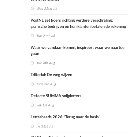
Wed 22nd Jul
PostNL zet koers richting verdere verschraling:
grafische bedrijven en hun klanten betalen de rekening
Tue 21st Jul
Waar we vandaan komen, inspireert waar we naartoe
gaan
Tue 4th Aug
Editorial: De weg wijzen
Mon 3rd Aug
Defecte SUMMA snijplotters
Sat 1st Aug
Letterheads 2026: ‘Terug naar de basis’
Fri 31st Jul