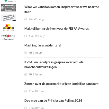
Waar we vandaan komen, inspireert waar we naartoe
gaan
Tue 4th Aug
Makkelijker inschrijven voor de FESPA Awards
Mon 3rd Aug
Machine, lasersnijder tafel
Fri 31st Jul
KVGO en Febelgra in gesprek over actuele
brancheontwikkelingen
Fri 31st Jul
Zorgen over de postmarkt krijgen landelijke aandacht
Thu 30th Jul
Doe mee aan de Prinsjesdag Peiling 2026
Thu 30th Jul