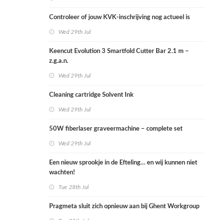
Controleer of jouw KVK-inschrijving nog actueel is
Wed 29th Jul
Keencut Evolution 3 Smartfold Cutter Bar 2.1 m –
z.g.a.n.
Wed 29th Jul
Cleaning cartridge Solvent Ink
Wed 29th Jul
50W fiberlaser graveermachine – complete set
Wed 29th Jul
Een nieuw sprookje in de Efteling… en wij kunnen niet
wachten!
Tue 28th Jul
Pragmeta sluit zich opnieuw aan bij Ghent Workgroup