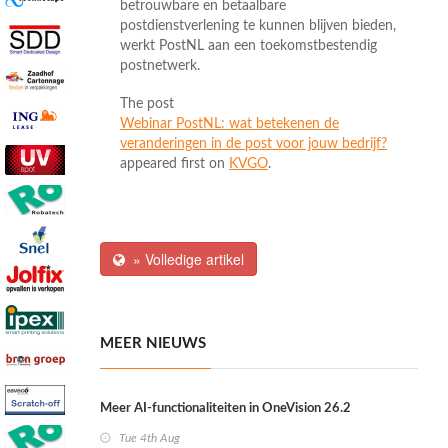
betrouwbare en betaalbare
postdienstverlening te kunnen blijven bieden,
werkt PostNL aan een toekomstbestendig
postnetwerk.
The post
Webinar PostNL: wat betekenen de
veranderingen in de post voor jouw bedrijf?
appeared first on
KVGO
.
» Volledige artikel
MEER NIEUWS
Meer AI-functionaliteiten in OneVision 26.2
Tue 4th Aug