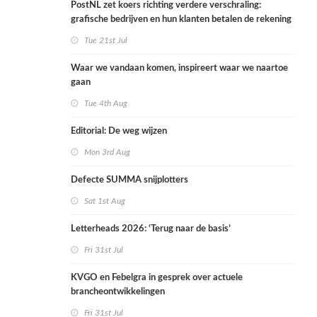
PostNL zet koers richting verdere verschraling:
grafische bedrijven en hun klanten betalen de rekening
Tue 21st Jul
Waar we vandaan komen, inspireert waar we naartoe
gaan
Tue 4th Aug
Editorial: De weg wijzen
Mon 3rd Aug
Defecte SUMMA snijplotters
Sat 1st Aug
Letterheads 2026: ‘Terug naar de basis’
Fri 31st Jul
KVGO en Febelgra in gesprek over actuele
brancheontwikkelingen
Fri 31st Jul