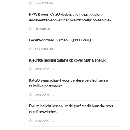
Mon 27th Jul
PPWR voor KVGO-leden: alle hulpmiddelen,
documenten en webinar overzichtelijk op één plek
Fri 24th Jul
Ledenvoordeel | Samen Digitaal Veilig
Thu 23rd Jul
Kleurige neoninstallatie op cover Sign Benelux
Wed 22nd Jul
KVGO waarschuwt voor verdere verslechtering
zakelijke postmarkt
Wed 22nd Jul
Forum belicht lessen uit de grafimediabranche over
carrièreswitches
Wed 22nd Jul