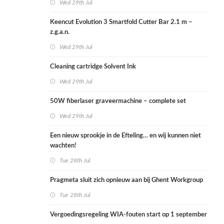
Wed 29th Jul
Keencut Evolution 3 Smartfold Cutter Bar 2.1 m –
z.g.a.n.
Wed 29th Jul
Cleaning cartridge Solvent Ink
Wed 29th Jul
50W fiberlaser graveermachine – complete set
Wed 29th Jul
Een nieuw sprookje in de Efteling… en wij kunnen niet
wachten!
Tue 28th Jul
Pragmeta sluit zich opnieuw aan bij Ghent Workgroup
Tue 28th Jul
Vergoedingsregeling WIA-fouten start op 1 september