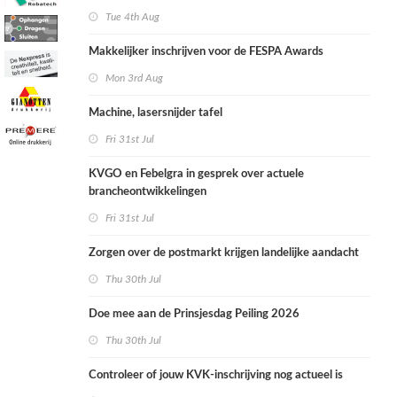
Tue 4th Aug
Makkelijker inschrijven voor de FESPA Awards
Mon 3rd Aug
Machine, lasersnijder tafel
Fri 31st Jul
KVGO en Febelgra in gesprek over actuele
brancheontwikkelingen
Fri 31st Jul
Zorgen over de postmarkt krijgen landelijke aandacht
Thu 30th Jul
Doe mee aan de Prinsjesdag Peiling 2026
Thu 30th Jul
Controleer of jouw KVK-inschrijving nog actueel is