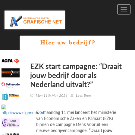
Toggl
navig
EZK start campagne: “Draait
jouw bedrijf door als
Nederland uitvalt?”
Mon 11th May 2026
Lees Bron
Op maandag 11 mei lanceert het ministerie
van Economische Zaken en Klimaat (EZK)
binnen de campagne Denk Vooruit een
nieuwe bedrijvencampagne:
“Draait jouw