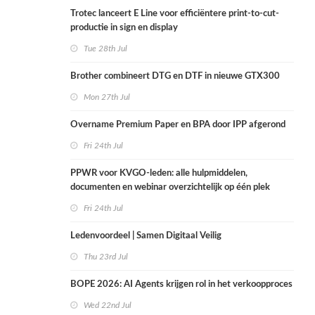
Trotec lanceert E Line voor efficiëntere print-to-cut-
productie in sign en display
Tue 28th Jul
Brother combineert DTG en DTF in nieuwe GTX300
Mon 27th Jul
Overname Premium Paper en BPA door IPP afgerond
Fri 24th Jul
PPWR voor KVGO-leden: alle hulpmiddelen,
documenten en webinar overzichtelijk op één plek
Fri 24th Jul
Ledenvoordeel | Samen Digitaal Veilig
Thu 23rd Jul
BOPE 2026: AI Agents krijgen rol in het verkoopproces
Wed 22nd Jul