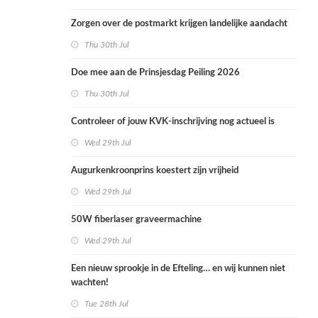
Zorgen over de postmarkt krijgen landelijke aandacht
Thu 30th Jul
Doe mee aan de Prinsjesdag Peiling 2026
Thu 30th Jul
Controleer of jouw KVK-inschrijving nog actueel is
Wed 29th Jul
Augurkenkroonprins koestert zijn vrijheid
Wed 29th Jul
50W fiberlaser graveermachine
Wed 29th Jul
Een nieuw sprookje in de Efteling… en wij kunnen niet
wachten!
Tue 28th Jul