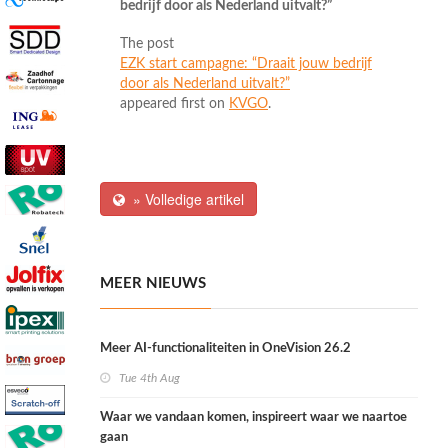
bedrijf door als Nederland uitvalt?”
The post
EZK start campagne: “Draait jouw bedrijf
door als Nederland uitvalt?”
appeared first on
KVGO
.
» Volledige artikel
MEER NIEUWS
Meer AI-functionaliteiten in OneVision 26.2
Tue 4th Aug
Waar we vandaan komen, inspireert waar we naartoe
gaan